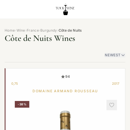
Home
›
Wine
›
France
›
Burgundy
›
Côte de Nuits
Côte de Nuits Wines
NEWEST
94
0,75
2017
DOMAINE ARMAND ROUSSEAU
-38%