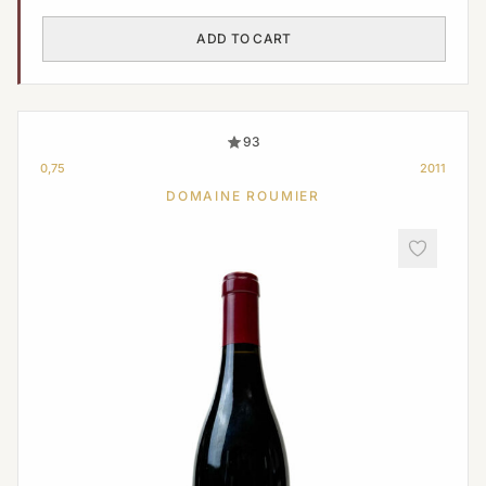
price
price
was:
is:
ADD TO CART
€ 2
€ 1
760,00.
704,00.
93
0,75
2011
DOMAINE ROUMIER