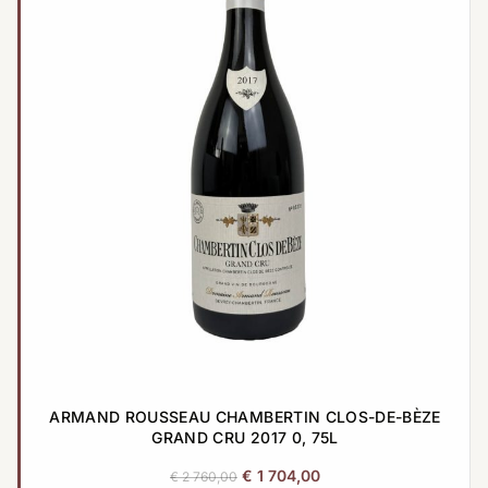
ARMAND ROUSSEAU CHAMBERTIN CLOS-DE-BÈZE
GRAND CRU 2017 0, 75L
Original
Current
€
1 704,00
€
2 760,00