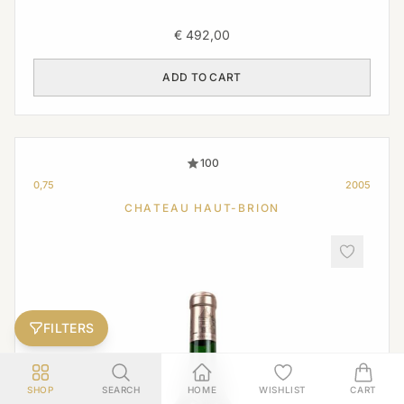
€
492,00
ADD TO CART
100
0,75
2005
CHATEAU HAUT-BRION
FILTERS
SHOP
SEARCH
HOME
WISHLIST
CART