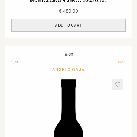
MONTALCINO RISERVA 2005 0,75L
€
480,00
ADD TO CART
89
0,75
1982
ANGELO GAJA