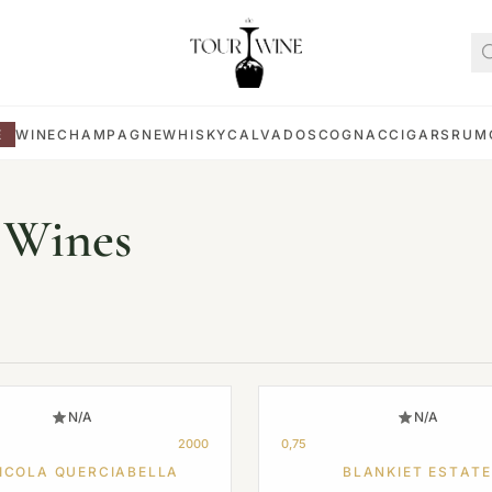
E
WINE
CHAMPAGNE
WHISKY
CALVADOS
COGNAC
CIGARS
RUM
 Wines
N/A
N/A
2000
0,75
ICOLA QUERCIABELLA
BLANKIET ESTATE