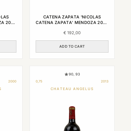
OLAS
CATENA ZAPATA 'NICOLAS
ZA 2006
CATENA ZAPATA' MENDOZA 2008
0,75L
€
192,00
ADD TO CART
90, 93
2000
0,75
2013
S
CHATEAU ANGELUS