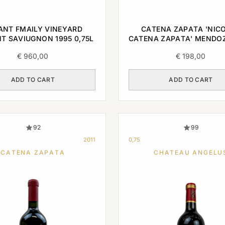
ANT FMAILY VINEYARD
CATENA ZAPATA 'NIC
T SAVIUGNON 1995 0,75L
CATENA ZAPATA' MENDO
0,75L
€
960,00
€
198,00
ADD TO CART
ADD TO CART
92
99
2011
0,75
CATENA ZAPATA
CHATEAU ANGELU