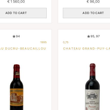
€
1 560,00
€
96,00
ADD TO CART
ADD TO CART
94
95, 97
1995
0,75
AU DUCRU-BEAUCAILLOU
CHATEAU GRAND-PUY-L