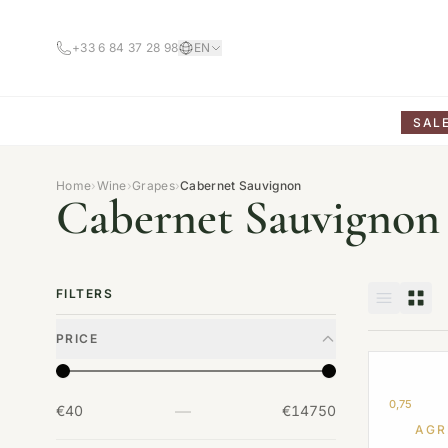
+33 6 84 37 28 98
EN
SAL
Home
›
Wine
›
Grapes
›
Cabernet Sauvignon
Cabernet Sauvignon
FILTERS
PRICE
0,75
—
€40
€14750
AGR