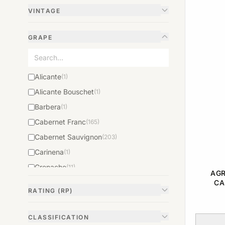
VINTAGE
GRAPE
Alicante
(1)
Alicante Bouschet
(1)
Barbera
(1)
Cabernet Franc
(165)
Cabernet Sauvignon
(203)
Carinena
(1)
Grenache
(11)
AGR
Malbek
CA
(10)
RATING (RP)
Merlot
(187)
Mourvedre
(7)
CLASSIFICATION