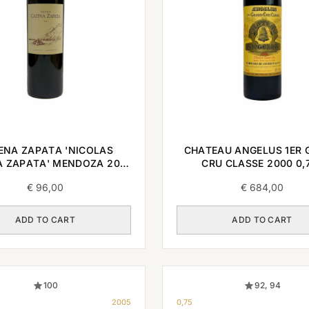
ENA ZAPATA 'NICOLAS
CHATEAU ANGELUS 1ER
 ZAPATA' MENDOZA 2011
CRU CLASSE 2000 0,
0,75L
€
96,00
€
684,00
ADD TO CART
ADD TO CART
100
92, 94
2005
0,75