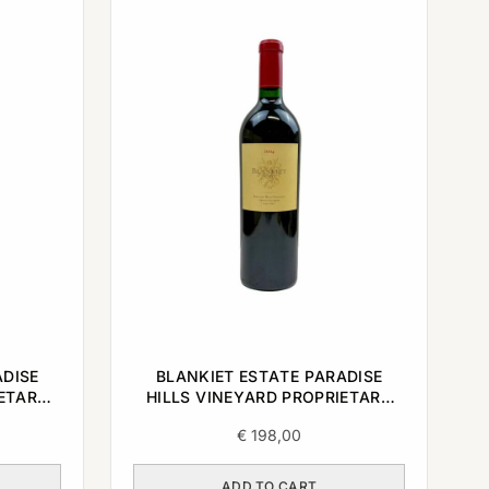
ADISE
BLANKIET ESTATE PARADISE
IETARY
HILLS VINEYARD PROPRIETARY
0,75L
RED NAPA VALLEY 2004 0,75L
€
198,00
ADD TO CART