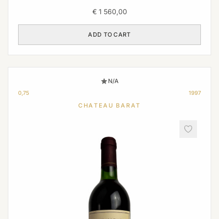
€
1 560,00
ADD TO CART
N/A
0,75
1997
CHATEAU BARAT