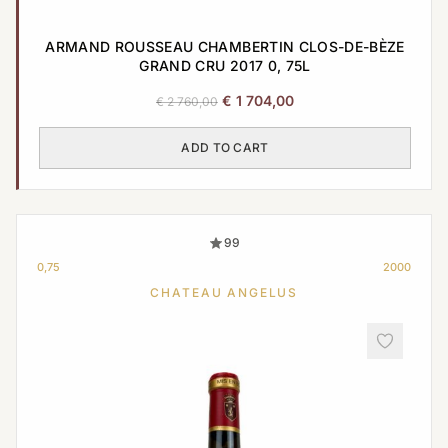
ARMAND ROUSSEAU CHAMBERTIN CLOS-DE-BÈZE
GRAND CRU 2017 0, 75L
Original
Current
€
1 704,00
€
2 760,00
price
price
was:
is:
ADD TO CART
€ 2
€ 1
760,00.
704,00.
99
0,75
2000
CHATEAU ANGELUS