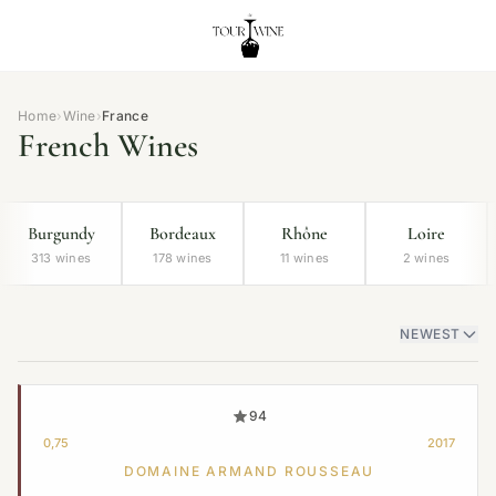
Home
›
Wine
›
France
French Wines
Burgundy
Bordeaux
Rhône
Loire
313 wines
178 wines
11 wines
2 wines
NEWEST
94
0,75
2017
DOMAINE ARMAND ROUSSEAU