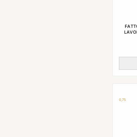
FATT
LAVO
0,75