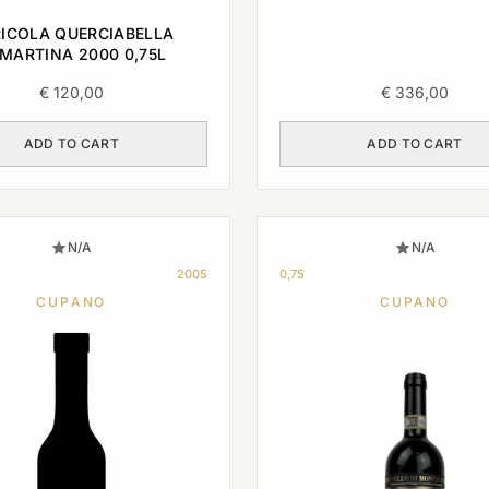
1998 0,375L
ICOLA QUERCIABELLA
MARTINA 2000 0,75L
€
120,00
€
336,00
ADD TO CART
ADD TO CART
N/A
N/A
2005
0,75
CUPANO
CUPANO