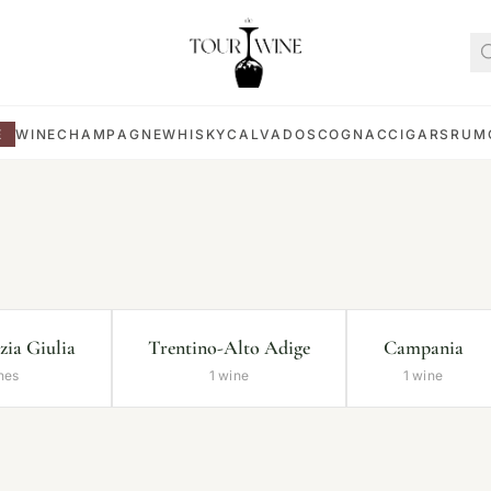
E
WINE
CHAMPAGNE
WHISKY
CALVADOS
COGNAC
CIGARS
RUM
zia Giulia
Trentino-Alto Adige
Campania
nes
1 wine
1 wine