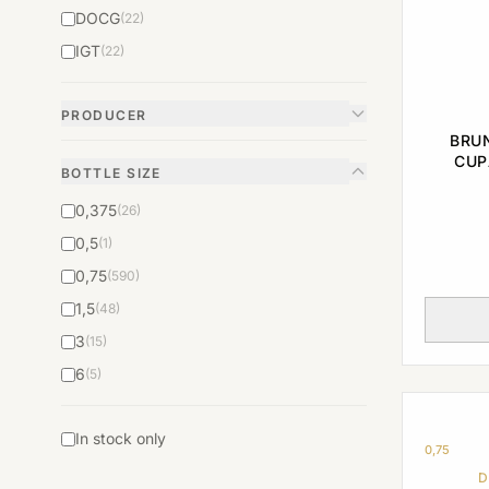
DOCG
(22)
97
(52)
IGT
(22)
97+
(6)
98
(37)
PRODUCER
N/A
(160)
BRU
CUP
BOTTLE SIZE
0,375
(26)
0,5
(1)
0,75
(590)
1,5
(48)
3
(15)
6
(5)
In stock only
0,75
D