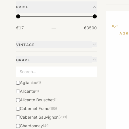
PRICE
0,75
—
€17
€3500
AGR
VINTAGE
GRAPE
Aglianico
(1)
Alicante
(1)
Alicante Bouschet
(1)
Cabernet Franc
(165)
Cabernet Sauvignon
(203)
Chardonnay
(49)