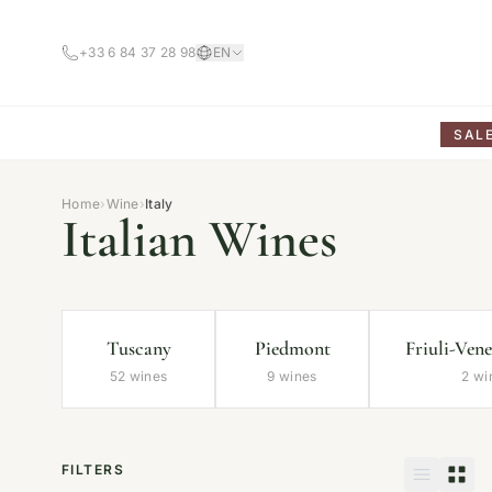
+33 6 84 37 28 98
EN
SAL
Home
›
Wine
›
Italy
Italian Wines
Tuscany
Piedmont
Friuli-Vene
52 wines
9 wines
2 wi
FILTERS