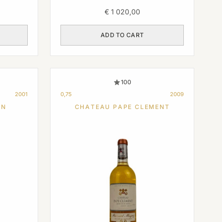
€
1 020,00
ADD TO CART
100
2001
0,75
2009
ON
CHATEAU PAPE CLEMENT