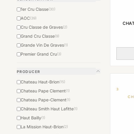
99
(23)
1er Cru Classe
(30)
AOC
(39)
CHAT
Cru Classe de Graves
(2)
Grand Cru Classe
(9)
Grande Vin De Graves
(1)
Premier Grand Cru
(3)
PRODUCER
Chateau Haut-Brion
(15)
3
Chateau Pape Clement
(1)
CH
Chateau Pape-Clement
(1)
Château Smith Haut Lafitte
(1)
Haut Bailly
(1)
La Mission Haut-Brion
(2)