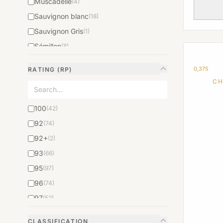
Muscadelle
(4)
2013
(19)
Sauvignon blanc
(18)
2014
(20)
Sauvignon Gris
(1)
2017
(17)
Sémillon
(8)
0,375
RATING (RP)
CH
100
(42)
92
(74)
92+
(2)
93
(66)
95
(97)
96
(74)
97
(52)
98
(37)
CLASSIFICATION