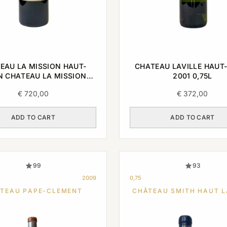
EAU LA MISSION HAUT-
CHATEAU LAVILLE HAUT
N CHATEAU LA MISSION
2001 0,75L
UT-BRION 2006 1,5L
€
720,00
€
372,00
ADD TO CART
ADD TO CART
99
93
2009
0,75
TEAU PAPE-CLEMENT
CHÂTEAU SMITH HAUT L