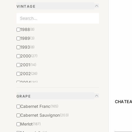
VINTAGE
1988
(8)
1989
(3)
1993
(8)
2000
(27)
2001
(14)
2002
(26)
2004
(30)
2005
(57)
GRAPE
2006
(66)
CHATEA
Cabernet Franc
(165)
2008
(26)
Cabernet Sauvignon
(203)
2009
(31)
Merlot
(187)
2012
(25)