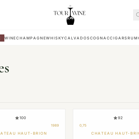
E
WINE
CHAMPAGNE
WHISKY
CALVADOS
COGNAC
CIGARS
RUM
es
100
92
1989
0,75
ATEAU HAUT-BRION
CHATEAU HAUT-BRI