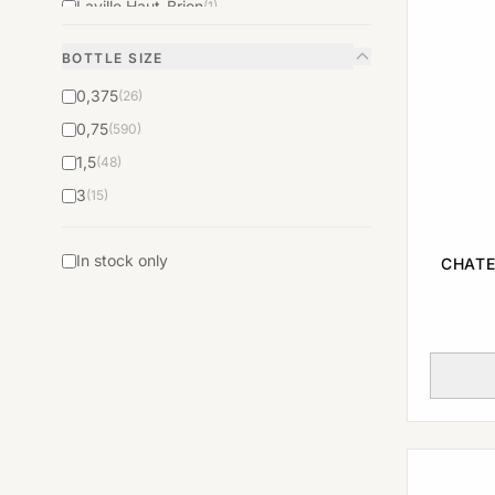
Laville Haut-Brion
(1)
BOTTLE SIZE
0,375
(26)
0,75
(590)
1,5
(48)
3
(15)
In stock only
CHATE