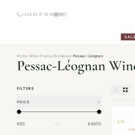
+33 6 84 37 28 98
EN
SAL
Home
›
Wine
›
France
›
Bordeaux
›
Pessac-Léognan
Pessac-Léognan Win
FILTERS
PRICE
0,75
—
€85
€4850
CH