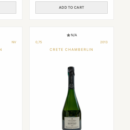
ADD TO CART
N/A
NV
0,75
2013
N
CRETE CHAMBERLIN