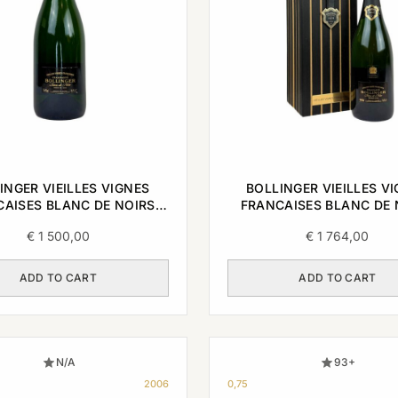
INGER VIEILLES VIGNES
BOLLINGER VIEILLES V
AISES BLANC DE NOIRS
FRANCAISES BLANC DE 
1999 0,75L
2000 0,75L
€
1 500,00
€
1 764,00
ADD TO CART
ADD TO CART
N/A
93+
2006
0,75