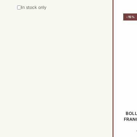
Taittinger
(2)
In stock only
-15%
BOLL
FRAN