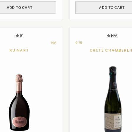
was:
is:
ADD TO CART
ADD TO CART
€ 1
€ 1
560,00.
320,00.
91
N/A
NV
0,75
RUINART
CRETE CHAMBERLI