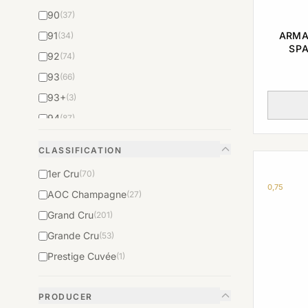
90
(37)
ARMA
91
(34)
SPA
92
(74)
93
(66)
93+
(3)
94
(87)
95
(97)
CLASSIFICATION
96
(74)
1er Cru
(70)
97
(52)
0,75
AOC Champagne
(27)
98
(37)
Grand Cru
(201)
N/A
(160)
Grande Cru
(53)
Prestige Cuvée
(1)
PRODUCER