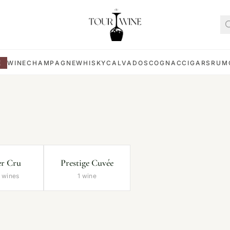
E
WINE
CHAMPAGNE
WHISKY
CALVADOS
COGNAC
CIGARS
RUM
er Cru
Prestige Cuvée
 wines
1 wine