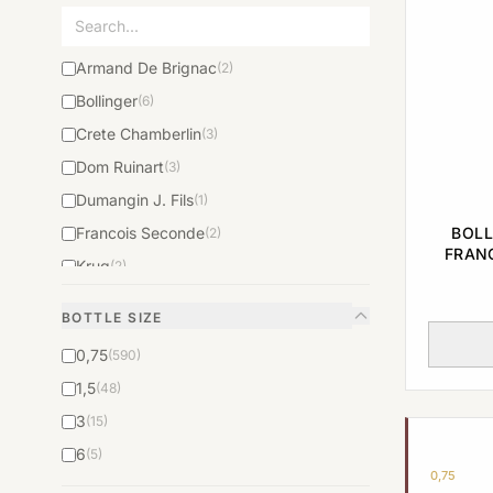
Armand De Brignac
(2)
Bollinger
(6)
Crete Chamberlin
(3)
Dom Ruinart
(3)
Dumangin J. Fils
(1)
Francois Seconde
BOLL
(2)
FRANC
Krug
(2)
Louis Roederer
(5)
BOTTLE SIZE
Moët & Chandon
(8)
0,75
(590)
Perrier-Jouët
(1)
1,5
(48)
Pommery
(1)
3
(15)
Ruinart
(2)
6
(5)
Salon
(1)
0,75