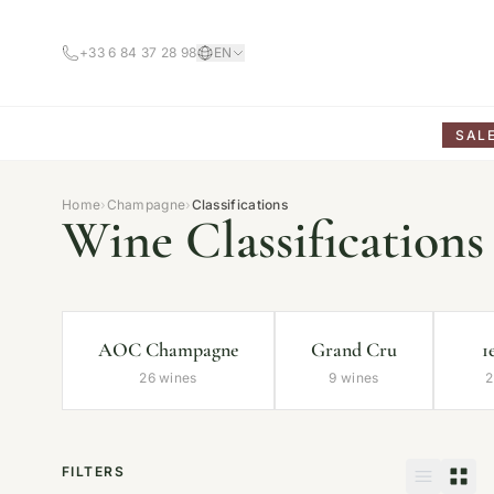
+33 6 84 37 28 98
EN
SAL
Home
›
Champagne
›
Classifications
Wine Classifications
AOC Champagne
Grand Cru
1
26 wines
9 wines
2
FILTERS