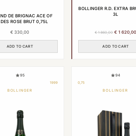
BOLLINGER R.D. EXTRA BR
3L
ND DE BRIGNAC ACE OF
DES ROSE BRUT 0,75L
Original
€
330,00
€
1 620,0
€
1 860,00
price
was:
ADD TO CART
ADD TO CART
€ 1
860,00.
95
94
1999
0,75
BOLLINGER
BOLLINGER