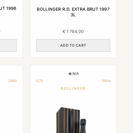
UT 1996
BOLLINGER R.D. EXTRA BRUT 1997
3L
Current
0
€
1 764,00
price
is:
ADD TO CART
€ 1
620,00.
N/A
2000
0,75
2004
BOLLINGER