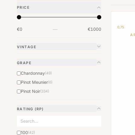
PRICE
0,75
—
€0
€1000
A
VINTAGE
GRAPE
Chardonnay
(49)
Pinot Meunier
(6)
Pinot Noir
(334)
RATING (RP)
100
(42)