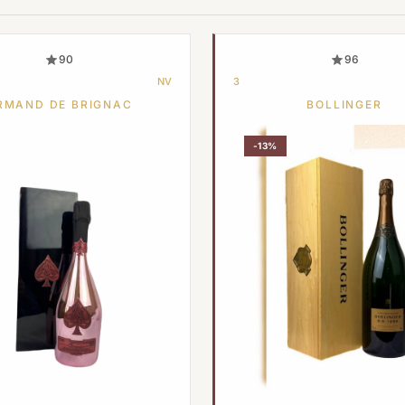
90
96
NV
3
RMAND DE BRIGNAC
BOLLINGER
-13%