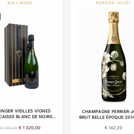
BOLLINGER
PERRIER-JOUËT
INGER VIEILLES VIGNES
CHAMPAGNE PERRIER-
CAISES BLANC DE NOIRS
BRUT BELLE ÉPOQUE 2014
2006 0,75L
Original
Current
€
1 320,00
€
142,20
€
1 560,00
price
price