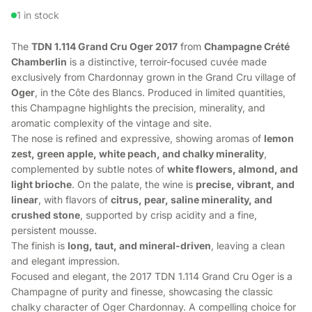
1 in stock
The
TDN 1.114 Grand Cru Oger 2017
from
Champagne Crété
Chamberlin
is a distinctive, terroir-focused cuvée made
exclusively from Chardonnay grown in the Grand Cru village of
Oger
, in the Côte des Blancs. Produced in limited quantities,
this Champagne highlights the precision, minerality, and
aromatic complexity of the vintage and site.
The nose is refined and expressive, showing aromas of
lemon
zest, green apple, white peach, and chalky minerality
,
complemented by subtle notes of
white flowers, almond, and
light brioche
. On the palate, the wine is
precise, vibrant, and
linear
, with flavors of
citrus, pear, saline minerality, and
crushed stone
, supported by crisp acidity and a fine,
persistent mousse.
The finish is
long, taut, and mineral-driven
, leaving a clean
and elegant impression.
Focused and elegant, the 2017 TDN 1.114 Grand Cru Oger is a
Champagne of purity and finesse, showcasing the classic
chalky character of Oger Chardonnay. A compelling choice for