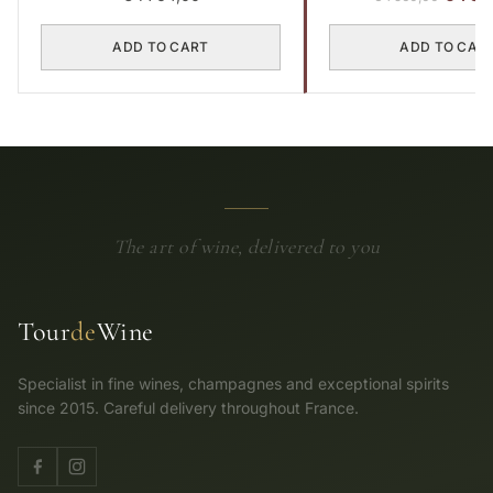
price
was:
ADD TO CART
ADD TO CAR
€ 1
560,00
The art of wine, delivered to you
Tour
de
Wine
Specialist in fine wines, champagnes and exceptional spirits
since 2015. Careful delivery throughout France.