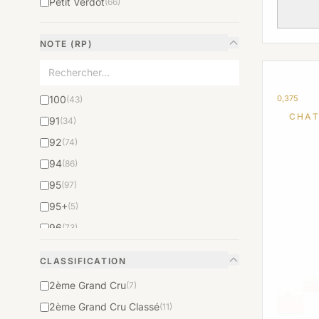
Petit Verdot
(66)
NOTE (RP)
0,375
100
(43)
CHAT
91
(34)
92
(74)
94
(86)
95
(97)
95+
(5)
96
(73)
97
(52)
CLASSIFICATION
98
(38)
2ème Grand Cru
(7)
99
(22)
2ème Grand Cru Classé
(11)