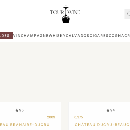
LDES
VIN
CHAMPAGNE
WHISKY
CALVADOS
CIGARES
COGNAC
95
94
2009
0,375
EAU BRANAIRE-DUCRU
CHÂTEAU DUCRU-BEAUC