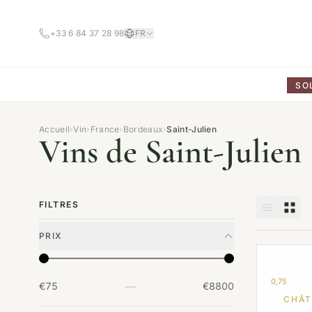
+33 6 84 37 28 98
FR
SO
Accueil
›
Vin
›
France
›
Bordeaux
›
Saint-Julien
Vins de Saint-Julien
FILTRES
PRIX
0,75
—
€75
€8800
CHÂT