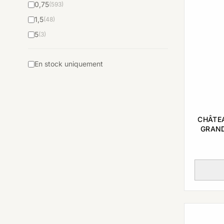
0,75
(593)
1,5
(48)
5
(3)
En stock uniquement
CHÂTEA
GRAND