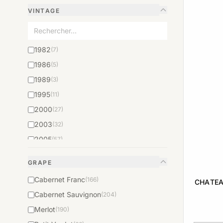
VINTAGE
1982
(7)
1986
(5)
1989
(3)
1995
(11)
2000
(27)
2003
(32)
2005
(57)
2006
(66)
GRAPE
2009
(31)
Cabernet Franc
(166)
CHATEA
2013
(19)
Cabernet Sauvignon
(204)
Merlot
(190)