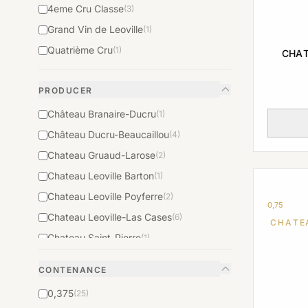
4eme Cru Classe
(3)
Grand Vin de Leoville
(1)
Quatrième Cru
(1)
CHAT
PRODUCER
Château Branaire-Ducru
(1)
Château Ducru-Beaucaillou
(4)
Chateau Gruaud-Larose
(2)
Chateau Leoville Barton
(1)
Chateau Leoville Poyferre
(2)
0,75
Chateau Leoville-Las Cases
(6)
CHATE
Chateau Saint-Pierre
(1)
CONTENANCE
0,375
(25)