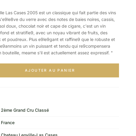
 Las Cases 2005 est un classique qui fait partie des vins
s'e9le8ve du verre avec des notes de baies noires, cassis,
ol doux, chocolat noir et cape de cigare, c'est un vin
nd et stratifie9, avec un noyau vibrant de fruits, des
x et poudreux. Plus e9le9gant et raffine9 que le robuste et
 ne9anmoins un vin puissant et tendu qui re9compensera
n bouteille, meame s'il est actuellement assez expressif. "
AJOUTER AU PANIER
2ème Grand Cru Classé
France
Chateau Leoville-Las Cases