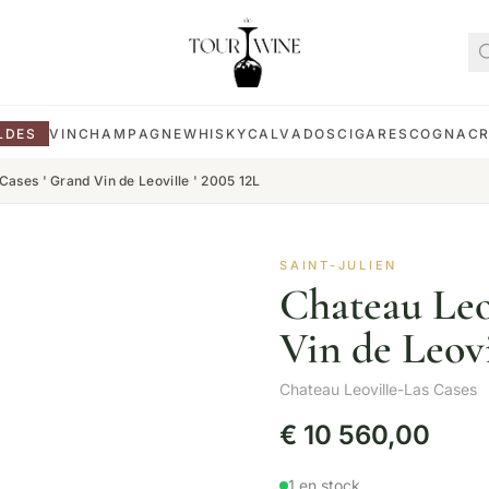
LDES
VIN
CHAMPAGNE
WHISKY
CALVADOS
CIGARES
COGNAC
Cases ' Grand Vin de Leoville ' 2005 12L
SAINT-JULIEN
Chateau Leo
Vin de Leovi
Chateau Leoville-Las Cases
€
10 560,00
1 en stock