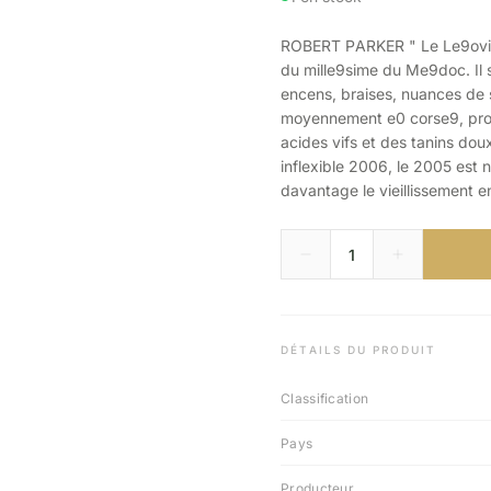
ROBERT PARKER " Le Le9oville
du mille9sime du Me9doc. Il 
encens, braises, nuances de s
moyennement e0 corse9, profo
acides vifs et des tanins dou
inflexible 2006, le 2005 est
davantage le vieillissement e
DÉTAILS DU PRODUIT
Classification
Pays
Producteur