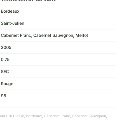
Bordeaux
Saint-Julien
Cabernet Franc, Cabernet Sauvignon, Merlot
2005
0,75
SEC
Rouge
98
nd Cru Classé
,
Bordeaux
,
Cabernet Franc
,
Cabernet Sauvignon
,