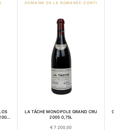
S
DOMAINE DE LA ROMANÉE-CONTI
CH
LOS
LA TÂCHE MONOPOLE GRAND CRU
CHATEAU
2002
2005 0,75L
€
7 200,00