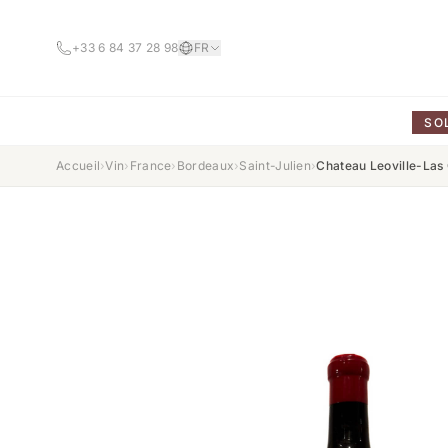
+33 6 84 37 28 98
FR
SO
Accueil
›
Vin
›
France
›
Bordeaux
›
Saint-Julien
›
Chateau Leoville-Las 