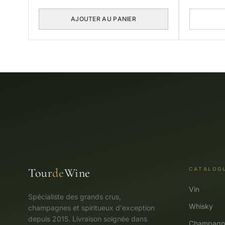
AJOUTER AU PANIER
Tour
de
Wine
CATALOG
Vin
Spécialiste des grands crus,
Whisky
champagnes et spiritueux d'exception
depuis 2015. Livraison soignée dans
Champagn