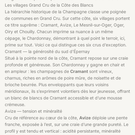
Les villages Grand Cru de la Côte des Blancs
La hiérarchie historique de la Champagne classe une poignée
de communes en Grand Cru. Sur cette côte, six villages portent
ce titre suprême : Cramant, Avize, Le Mesnil-sur-Oger, Oger,
Oiry et Chouilly. Chacun imprime sa nuance à un même
cépage, le Chardonnay, démontrant à quel point le terroir, ici,
prime sur tout. Voici ce qui distingue ces six crus d’exception.
Cramant — la générosité du sud d’Épernay
Situé à la pointe nord de la côte, Cramant repose sur une craie
profonde et généreuse. Son Chardonnay y gagne en chair et
en ampleur : les champagnes de
Cramant
sont vineux,
charnus, riches en arômes de poire mûre, de noisette et de
brioche beurrée. Plus enveloppants que leurs voisins
méridionaux, ils s’expriment volontiers dès leur jeunesse, offrant
un blanc de blancs de Cramant accessible et d’une mousse
crémeuse.
Avize — tension et minéralité
Cru de référence au cœur de la côte,
Avize
déploie une pente
franche, exposée à l’est, sur une craie d’une grande pureté. Le
profil y est tendu et vertical : acidité persistante, minéralité