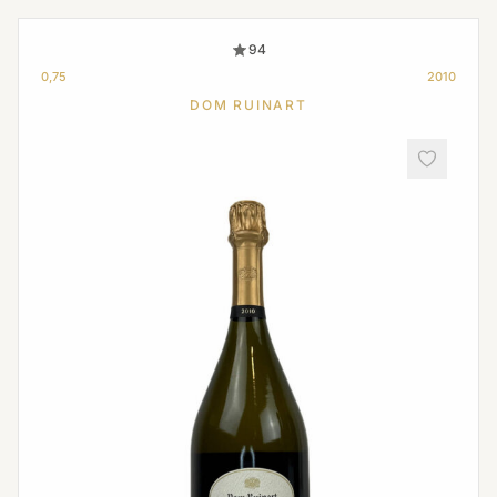
94
0,75
2010
DOM RUINART