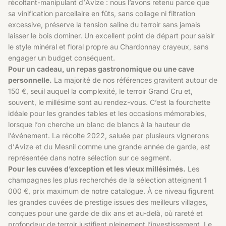
récoltant-manipulant d’Avize : nous l’avons retenu parce que
sa vinification parcellaire en fûts, sans collage ni filtration
excessive, préserve la tension saline du terroir sans jamais
laisser le bois dominer. Un excellent point de départ pour saisir
le style minéral et floral propre au Chardonnay crayeux, sans
engager un budget conséquent.
Pour un cadeau, un repas gastronomique ou une cave
personnelle.
La majorité de nos références gravitent autour de
150 €, seuil auquel la complexité, le terroir Grand Cru et,
souvent, le millésime sont au rendez-vous. C’est la fourchette
idéale pour les grandes tables et les occasions mémorables,
lorsque l’on cherche un blanc de blancs à la hauteur de
l’événement. La récolte 2022, saluée par plusieurs vignerons
d’Avize et du Mesnil comme une grande année de garde, est
représentée dans notre sélection sur ce segment.
Pour les cuvées d’exception et les vieux millésimés.
Les
champagnes les plus recherchés de la sélection atteignent 1
000 €, prix maximum de notre catalogue. À ce niveau figurent
les grandes cuvées de prestige issues des meilleurs villages,
conçues pour une garde de dix ans et au-delà, où rareté et
profondeur de terroir justifient pleinement l’investissement. Le