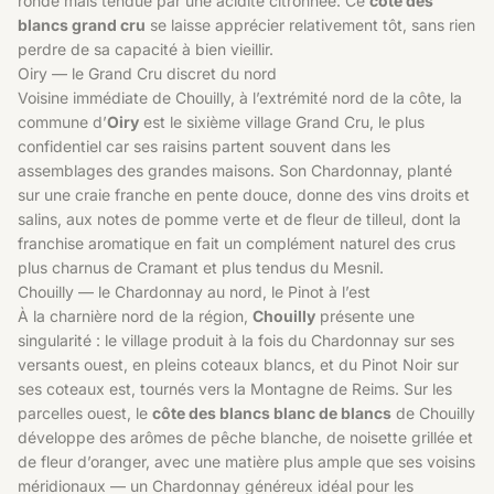
ronde mais tendue par une acidité citronnée. Ce
côte des
blancs grand cru
se laisse apprécier relativement tôt, sans rien
perdre de sa capacité à bien vieillir.
Oiry — le Grand Cru discret du nord
Voisine immédiate de Chouilly, à l’extrémité nord de la côte, la
commune d’
Oiry
est le sixième village Grand Cru, le plus
confidentiel car ses raisins partent souvent dans les
assemblages des grandes maisons. Son Chardonnay, planté
sur une craie franche en pente douce, donne des vins droits et
salins, aux notes de pomme verte et de fleur de tilleul, dont la
franchise aromatique en fait un complément naturel des crus
plus charnus de Cramant et plus tendus du Mesnil.
Chouilly — le Chardonnay au nord, le Pinot à l’est
À la charnière nord de la région,
Chouilly
présente une
singularité : le village produit à la fois du Chardonnay sur ses
versants ouest, en pleins coteaux blancs, et du Pinot Noir sur
ses coteaux est, tournés vers la Montagne de Reims. Sur les
parcelles ouest, le
côte des blancs blanc de blancs
de Chouilly
développe des arômes de pêche blanche, de noisette grillée et
de fleur d’oranger, avec une matière plus ample que ses voisins
méridionaux — un Chardonnay généreux idéal pour les