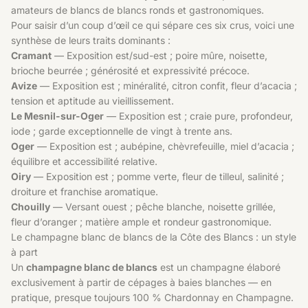
amateurs de blancs de blancs ronds et gastronomiques.
Pour saisir d’un coup d’œil ce qui sépare ces six crus, voici une
synthèse de leurs traits dominants :
Cramant
— Exposition est/sud-est ; poire mûre, noisette,
brioche beurrée ; générosité et expressivité précoce.
Avize
— Exposition est ; minéralité, citron confit, fleur d’acacia ;
tension et aptitude au vieillissement.
Le Mesnil-sur-Oger
— Exposition est ; craie pure, profondeur,
iode ; garde exceptionnelle de vingt à trente ans.
Oger
— Exposition est ; aubépine, chèvrefeuille, miel d’acacia ;
équilibre et accessibilité relative.
Oiry
— Exposition est ; pomme verte, fleur de tilleul, salinité ;
droiture et franchise aromatique.
Chouilly
— Versant ouest ; pêche blanche, noisette grillée,
fleur d’oranger ; matière ample et rondeur gastronomique.
Le champagne blanc de blancs de la Côte des Blancs : un style
à part
Un
champagne blanc de blancs
est un champagne élaboré
exclusivement à partir de cépages à baies blanches — en
pratique, presque toujours 100 % Chardonnay en Champagne.