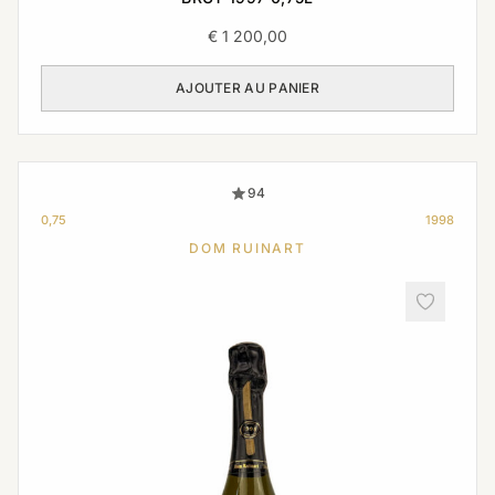
€
1 200,00
AJOUTER AU PANIER
94
0,75
1998
DOM RUINART