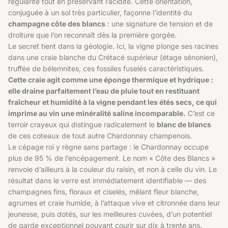
régularité tout en préservant l’acidité. Cette orientation,
conjuguée à un sol très particulier, façonne l’identité du
champagne côte des blancs
: une signature de tension et de
droiture que l’on reconnaît dès la première gorgée.
Le secret tient dans la géologie. Ici, la vigne plonge ses racines
dans une craie blanche du Crétacé supérieur (étage sénonien),
truffée de bélemnites, ces fossiles fuselés caractéristiques.
Cette craie agit comme une éponge thermique et hydrique :
elle draine parfaitement l’eau de pluie tout en restituant
fraîcheur et humidité à la vigne pendant les étés secs, ce qui
imprime au vin une minéralité saline incomparable.
C’est ce
terroir crayeux qui distingue radicalement le
blanc de blancs
de ces coteaux de tout autre Chardonnay champenois.
Le cépage roi y règne sans partage : le Chardonnay occupe
plus de 95 % de l’encépagement. Le nom « Côte des Blancs »
renvoie d’ailleurs à la couleur du raisin, et non à celle du vin. Le
résultat dans le verre est immédiatement identifiable — des
champagnes fins, floraux et ciselés, mêlant fleur blanche,
agrumes et craie humide, à l’attaque vive et citronnée dans leur
jeunesse, puis dotés, sur les meilleures cuvées, d’un potentiel
de garde exceptionnel pouvant courir sur dix à trente ans.