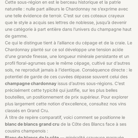
Cette sous-région en est le berceau historique et la patrie
naturelle : nulle part ailleurs le Chardonnay ne s’exprime avec
une telle évidence de terroir. C’est sur ces coteaux crayeux
que le style a acquis ses lettres de noblesse, jusqu’à devenir
une catégorie à part entière dans l’univers du champagne haut
de gamme.
Ce qui le distingue tient à l’alliance du cépage et de la craie. Le
Chardonnay planté sur ce sol développe une tension acide
d’une grande finesse, une longueur minérale persistante et un
profil floral-agrumes que le même cépage, cultivé sur d’autres
sols, ne reproduit jamais à l’identique. Conséquence directe : le
potentiel de garde de ces cuvées dépasse souvent celui des
champagne chardonnay
issus d’autres sous-régions. C’est
précisément cette typicité qui justifie, sur les plus belles
bouteilles, un positionnement de prix supérieur. Pour explorer
plus largement cette notion d’excellence, consultez nos vins
classés en
Grand Cru
.
À titre de repère comparatif, voici comment se positionne le
blanc de blancs grand cru
de la Côte des Blancs face à ses
cousins champenois :
Blanc de blancs de la côte
— minéralité crayeuse marquée,