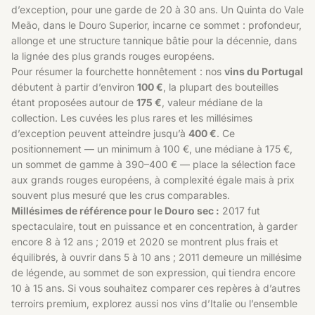
d’exception, pour une garde de 20 à 30 ans. Un Quinta do Vale
Meão, dans le Douro Superior, incarne ce sommet : profondeur,
allonge et une structure tannique bâtie pour la décennie, dans
la lignée des plus grands rouges européens.
Pour résumer la fourchette honnêtement : nos
vins du Portugal
débutent à partir d’environ
100 €
, la plupart des bouteilles
étant proposées autour de
175 €
, valeur médiane de la
collection. Les cuvées les plus rares et les millésimes
d’exception peuvent atteindre jusqu’à
400 €
. Ce
positionnement — un minimum à 100 €, une médiane à 175 €,
un sommet de gamme à 390–400 € — place la sélection face
aux grands rouges européens, à complexité égale mais à prix
souvent plus mesuré que les crus comparables.
Millésimes de référence pour le Douro sec :
2017 fut
spectaculaire, tout en puissance et en concentration, à garder
encore 8 à 12 ans ; 2019 et 2020 se montrent plus frais et
équilibrés, à ouvrir dans 5 à 10 ans ; 2011 demeure un millésime
de légende, au sommet de son expression, qui tiendra encore
10 à 15 ans. Si vous souhaitez comparer ces repères à d’autres
terroirs premium, explorez aussi
nos vins d’Italie
ou l’ensemble