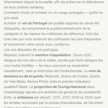
directement depuis la bouteille, afin de préserver la délicatesse
de leurs arômes tertiaires.
Comment choisir et acheter un vin rouge portugais — guide de
prix réels
Acheter un
vin du Portugal
de qualité suppose de savoir lire
l’étiquette, de comprendre le positionnement prix de la
catégorie et de repérer les millésimes de référence. Voici les
trois clés qui vous éviteront les confusions les plus fréquentes
et orienteront votre achat avec confiance.
Lire une étiquette de vin portugais
Repérez d’abord la
mention d’appellation
: Douro DOC
désigne les vins secs de la vallée, tandis que Porto désigne les
vins mutés fortifiés — les deux peuvent se ressembler
visuellement, mais la distinction est fondamentale. Le
nom du
domaine ou de la quinta
(Niepoort, Quinta do Crasto, Quinta
do Vale Meão, Ramos Pinto) reste le premier indicateur
qualitatif fiable. La
proportion de Touriga Nacional
dans
l’assemblage signale une ambition de garde et de complexité.
Enfin, le
millésime
est décisif : 2011, 2017, 2019 et 2020 sont
les années reconnues par la presse internationale, de Decanter
à Wine Spectator, pour le Douro sec.