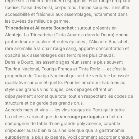
règne sur la Ribera del Duero espagnole. Fruit rouge croquant
(cerise, fraise des bois), corps rond, tanins souples : il insuffle
accessibilité et fraîcheur aux assemblages, notamment dans
les cuvées de milieu de gamme.
Trincadeira et Alicante Bouschet
: surtout présents en
Alentejo. La Trincadeira (Tinta Amarela dans le Douro) donne
profondeur de couleur et notes épicées ; l’Alicante Bouschet,
rare anomalie à la chair rouge sang, apporte concentration et
opacité aux assemblages des terroirs les plus chauds.
Dans le Douro, les assemblages réunissent le plus souvent
Touriga Nacional, Touriga Franca et Tinta Roriz — et c’est la
proportion de Touriga Nacional qui sert de véritable boussole
qualitative sur une étiquette. Pour les amateurs habitués au
style des grands vins rouges
, ces cépages offrent un
dépaysement aromatique total tout en respectant les codes de
structure et de garde des grands crus.
Accords mets et vins — les vins rouges du Portugal à table
La richesse aromatique du
vin rouge portugais
en fait un
compagnon de table d’une grande polyvalence, capable
d’épouser aussi bien la cuisine ibérique que la gastronomie
européenne la plus exigeante. Voici comment accorder chaque