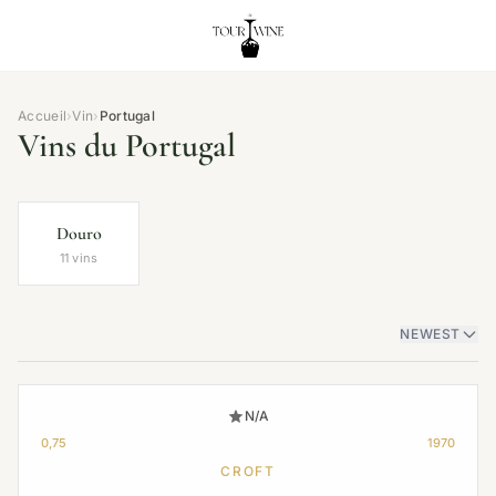
Accueil
›
Vin
›
Portugal
Vins du Portugal
Douro
11 vins
NEWEST
N/A
0,75
1970
CROFT