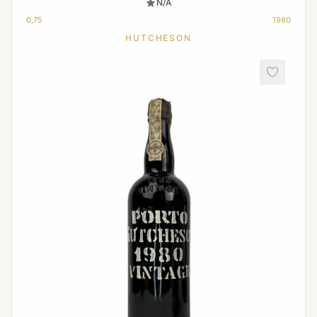
N/A
0,75
1980
HUTCHESON