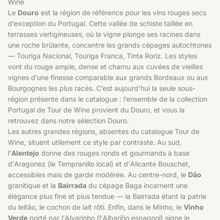
Wine
Le
Douro
est la région de référence pour les vins rouges secs
d’exception du Portugal. Cette vallée de schiste taillée en
terrasses vertigineuses, où la vigne plonge ses racines dans
une roche brûlante, concentre les grands cépages autochtones
— Touriga Nacional, Touriga Franca, Tinta Roriz. Les styles
vont du rouge ample, dense et charnu aux cuvées de vieilles
vignes d’une finesse comparable aux grands Bordeaux ou aux
Bourgognes les plus racés. C’est aujourd’hui la seule sous-
région présente dans le catalogue : l’ensemble de la collection
Portugal de Tour de Wine provient du Douro, et vous la
retrouvez dans
notre sélection Douro
.
Les autres grandes régions, absentes du catalogue Tour de
Wine, situent utilement ce style par contraste. Au sud,
l’
Alentejo
donne des rouges ronds et gourmands à base
d’Aragonez (le Tempranillo local) et d’Alicante Bouschet,
accessibles mais de garde modérée. Au centre-nord, le
Dão
granitique et la
Bairrada
du cépage Baga incarnent une
élégance plus fine et plus tendue — la Bairrada étant la patrie
du leitão, le cochon de lait rôti. Enfin, dans le Minho, le
Vinho
Verde
porté par l’Alvarinho (l’Albariño espagnol) signe le