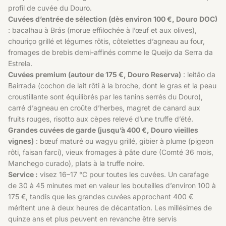
profil de cuvée du Douro.
Cuvées d’entrée de sélection (dès environ 100 €, Douro DOC)
: bacalhau à Brás (morue effilochée à l’œuf et aux olives),
chouriço grillé et légumes rôtis, côtelettes d’agneau au four,
fromages de brebis demi-affinés comme le Queijo da Serra da
Estrela.
Cuvées premium (autour de 175 €, Douro Reserva)
: leitão da
Bairrada (cochon de lait rôti à la broche, dont le gras et la peau
croustillante sont équilibrés par les tanins serrés du Douro),
carré d’agneau en croûte d’herbes, magret de canard aux
fruits rouges, risotto aux cèpes relevé d’une truffe d’été.
Grandes cuvées de garde (jusqu’à 400 €, Douro vieilles
vignes)
: bœuf maturé ou wagyu grillé, gibier à plume (pigeon
rôti, faisan farci), vieux fromages à pâte dure (Comté 36 mois,
Manchego curado), plats à la truffe noire.
Service :
visez 16–17 °C pour toutes les cuvées. Un carafage
de 30 à 45 minutes met en valeur les bouteilles d’environ 100 à
175 €, tandis que les grandes cuvées approchant 400 €
méritent une à deux heures de décantation. Les millésimes de
quinze ans et plus peuvent en revanche être servis