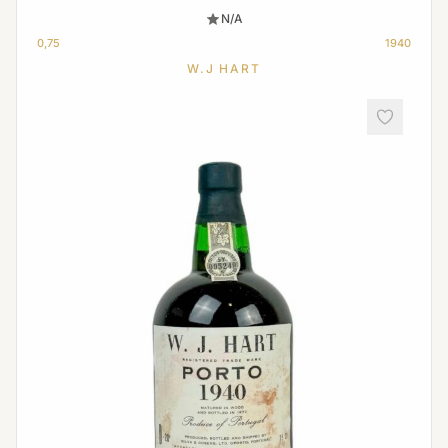
N/A
0,75
1940
W.J HART