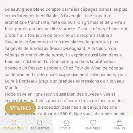
Le
sauvignon blanc
compte parmi les cépages blancs les plus
immédiatement identifiables à l’aveugle : une signature
aromatique tranchante, faite de buis, d’agrumes et de pierre à
fusil, portée par une acidité vibrante. C’est le cépage blanc qui
produit à la fois le vin de terroir le plus reconnaissable à
l’aveugle (le Sancerre) et l’un des blancs de garde les plus
longévifs de Bordeaux (Pessac-Léognan). À la fois vin de
cépage et grand vin de terroir, il s’exprime aussi bien dans la
fraîcheur cristalline d’un Sancerre que dans la profondeur
boisée d’un Pessac-Léognan. Chez Tour de Wine, ce cépage
se décline en 17 références soigneusement sélectionnées, de la
Loire à Bordeaux jusqu’aux grandes expressions du Nouveau
Monde.
Notre cave en ligne réunit aussi bien des cuvées vives et
immédiates, parfaites pour un dîner de fruits de mer, que des
blancs de garde d’exception destinés à la cave, avec une
FILTRES
bouteille médiane autour de 350 €. Que vous cherchiez un vin
de table accessible ou une pièce de collection, vous trouverez
ici de quoi explorer toute l’amplitude de ce cépage. Pour aller
CATALOGUE
RECHERCHE
ACCUEIL
FAVORIS
PANIER