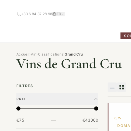
+33 6 84 37 28 98
FR
SO
Accueil
›
Vin
›
Classifications
›
Grand Cru
Vins de Grand Cru
FILTRES
PRIX
0,75
—
€75
€43000
DOMA