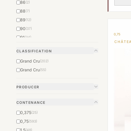
86
(2)
88
(7)
89
(12)
90
(37)
0,75
91
(34)
CHÂTE
92
(74)
CLASSIFICATION
93
(66)
Grand Cru
(202)
94
(86)
Grand Cru
(55)
95
(97)
95+
(5)
PRODUCER
96
(73)
97
(52)
CONTENANCE
98
(38)
0,375
(25)
98+
(2)
0,75
(593)
99
(22)
1,5
(48)