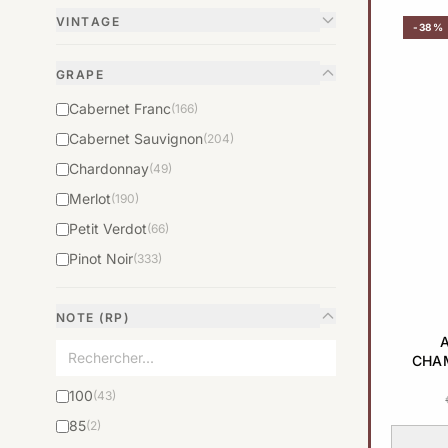
VINTAGE
-38%
GRAPE
Cabernet Franc
(166)
Cabernet Sauvignon
(204)
Chardonnay
(49)
Merlot
(190)
Petit Verdot
(66)
Pinot Noir
(333)
NOTE (RP)
CHAM
GR
100
(43)
85
(2)