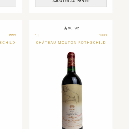
AJOUTER AU PANIER
90, 92
1993
1,5
1993
SCHILD
CHÂTEAU MOUTON ROTHSCHILD