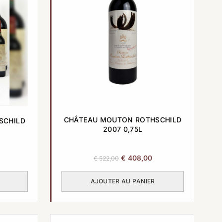
CHÂTEAU MOUTON ROTHSCHILD
SCHILD
2007 0,75L
Le
Le
€
408,00
€
522,00
prix
prix
initial
actuel
AJOUTER AU PANIER
était :
est :
€ 522,00.
€ 408,00.