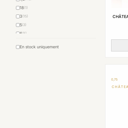
N/A
(161)
18
(1)
3
CHÂTE
(15)
5
(3)
6
(5)
9
(1)
En stock uniquement
0,75
CHÂTE