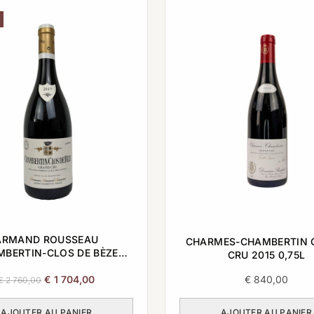
ARMAND ROUSSEAU
CHARMES-CHAMBERTIN 
BERTIN-CLOS DE BÈZE
CRU 2015 0,75L
AND CRU 2017 0,75L
Le
Le
€
1 704,00
€
840,00
€
2 760,00
prix
prix
initial
actuel
AJOUTER AU PANIER
AJOUTER AU PANIER