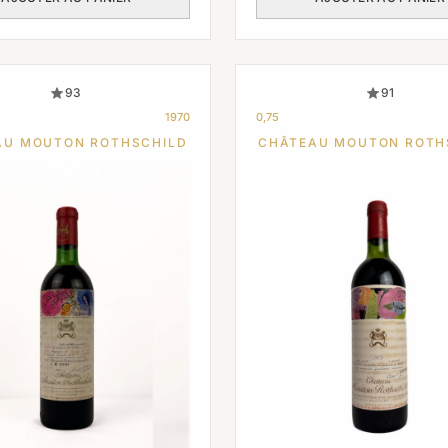
était :
est :
€ 2
€ 1
760,00.
704,00.
93
91
1970
0,75
AU MOUTON ROTHSCHILD
CHÂTEAU MOUTON ROTH