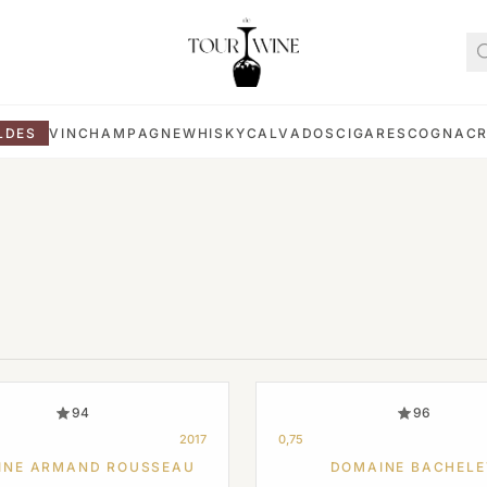
LDES
VIN
CHAMPAGNE
WHISKY
CALVADOS
CIGARES
COGNAC
94
96
2017
0,75
INE ARMAND ROUSSEAU
DOMAINE BACHELE