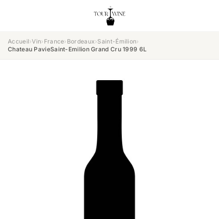
Accueil
›
Vin
›
France
›
Bordeaux
›
Saint-Émilion
›
Chateau PavieSaint-Emilion Grand Cru 1999 6L