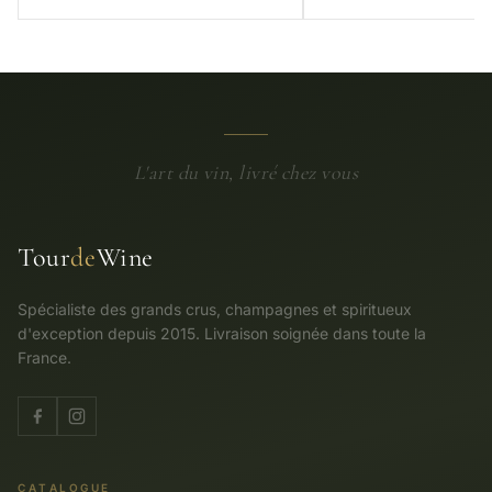
L'art du vin, livré chez vous
Tour
de
Wine
Spécialiste des grands crus, champagnes et spiritueux
d'exception depuis 2015. Livraison soignée dans toute la
France.
CATALOGUE