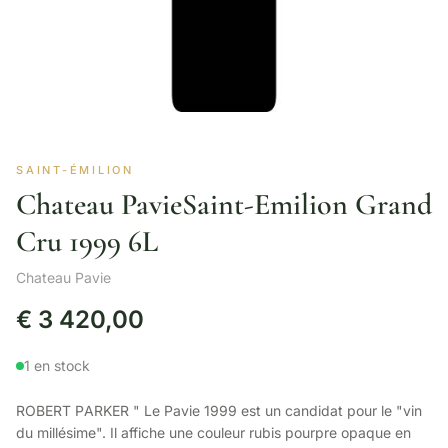
SAINT-ÉMILION
Chateau PavieSaint-Emilion Grand
Cru 1999 6L
Chateau Pavie
€
3 420,00
1 en stock
ROBERT PARKER " Le Pavie 1999 est un candidat pour le "vin
du millésime". Il affiche une couleur rubis pourpre opaque en