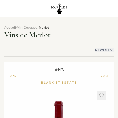
Accueil
›
Vin
›
Cépages
›
Merlot
Vins de Merlot
NEWEST
N/A
0,75
2003
BLANKIET ESTATE