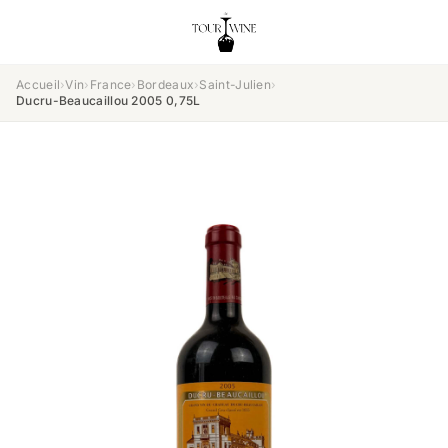
Accueil
›
Vin
›
France
›
Bordeaux
›
Saint-Julien
›
Ducru-Beaucaillou 2005 0,75L