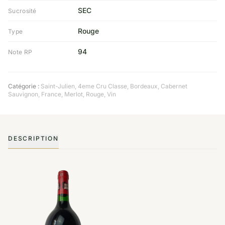
SEC
Sucrosité
Rouge
Type
94
Note RP
Catégorie :
Saint-Julien
,
4eme Cru Classe
,
Bordeaux
,
Cabernet
Sauvignon
,
France
,
Merlot
,
Rouge
,
Vin
DESCRIPTION