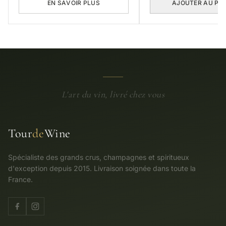
EN SAVOIR PLUS
AJOUTER AU PA
L'art du vin, livré chez vous
Tour
de
Wine
Spécialiste des grands crus, champagnes et spiritueux
d'exception depuis 2015. Livraison soignée dans toute la
France.