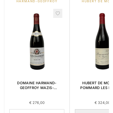
HARMAND-GEOFFROY
HUBERT DE MON
DOMAINE HARMAND-
HUBERT DE MON
GEOFFROY MAZIS-
POMMARD LES RU
CHAMBERTIN GRAND CRU
PREMIER CRU 1989
2015 0,75L
€
276,00
€
324,00