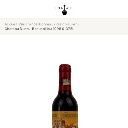
Accueil
›
Vin
›
France
›
Bordeaux
›
Saint-Julien
›
Chateau Ducru-Beaucaillou 1995 0,375L