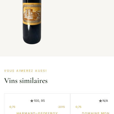
VOUS AIMEREZ AUSSI
Vins similaires
100, 95
N/A
0,75
2015
0,75
HARMAND-GEOFFROY
DOMAINE MONG