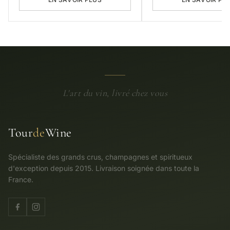
L'art du vin, livré chez vous
Tour
de
Wine
Spécialiste des grands crus, champagnes et spiritueux
d'exception depuis 2015. Livraison soignée dans toute la
France.