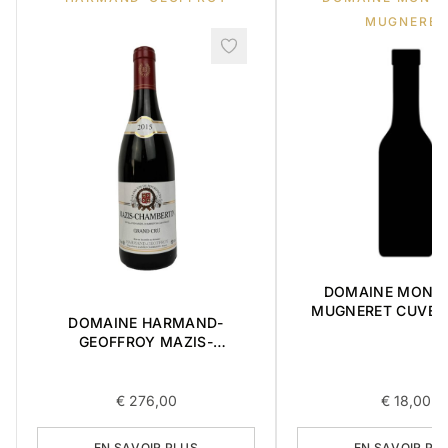
MUGNERET
DOMAINE MONG
MUGNERET CUVEE M 2
DOMAINE HARMAND-
0,75L
GEOFFROY MAZIS-
CHAMBERTIN GRAND CRU
2015 0,75L
€
276,00
€
18,00
EN SAVOIR PLUS
EN SAVOIR PL