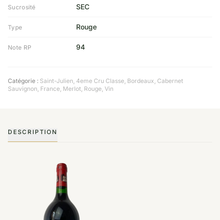
SEC
Sucrosité
Rouge
Type
94
Note RP
Catégorie :
Saint-Julien
,
4eme Cru Classe
,
Bordeaux
,
Cabernet
Sauvignon
,
France
,
Merlot
,
Rouge
,
Vin
DESCRIPTION