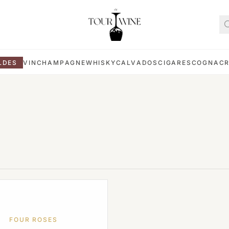
LDES
VIN
CHAMPAGNE
WHISKY
CALVADOS
CIGARES
COGNAC
FOUR ROSES