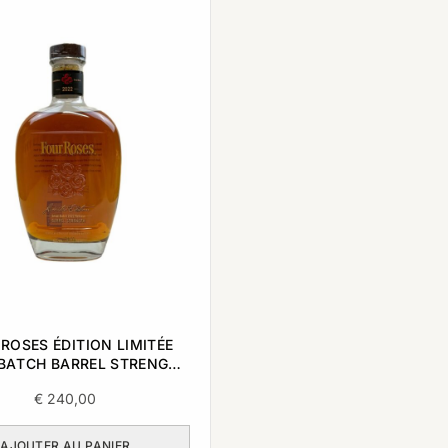
ROSES ÉDITION LIMITÉE
BATCH BARREL STRENGTH
CKY STRAIGHT BOURBON
€
240,00
WHISKEY 2022 0,7L
AJOUTER AU PANIER