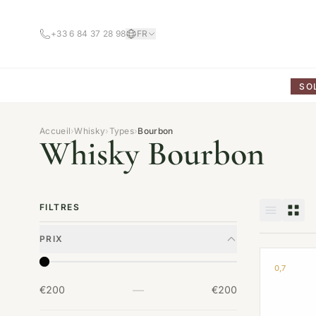
+33 6 84 37 28 98
FR
SO
Accueil
›
Whisky
›
Types
›
Bourbon
Whisky Bourbon
FILTRES
PRIX
0,7
—
€200
€200