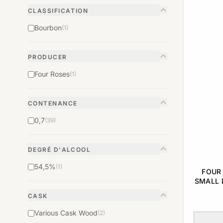
CLASSIFICATION
Bourbon
(1)
PRODUCER
Four Roses
(1)
CONTENANCE
0,7
(39)
DEGRÉ D'ALCOOL
54,5%
(1)
FOUR 
SMALL 
KENTU
CASK
Various Cask Wood
(2)