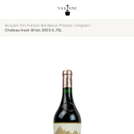
Accueil
›
Vin
›
France
›
Bordeaux
›
Pessac-Léognan
›
Chateau Haut-Brion 2005 0,75L