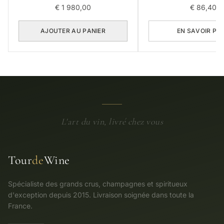
€
1 980,00
€
86,40
AJOUTER AU PANIER
EN SAVOIR PL
L'art du vin, livré chez vous
Tour
de
Wine
Spécialiste des grands crus, champagnes et spiritueux
d'exception depuis 2015. Livraison soignée dans toute la
France.