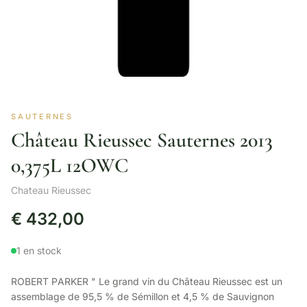
SAUTERNES
Château Rieussec Sauternes 2013
0,375L 12OWC
Chateau Rieussec
€
432,00
1 en stock
ROBERT PARKER " Le grand vin du Château Rieussec est un
assemblage de 95,5 % de Sémillon et 4,5 % de Sauvignon