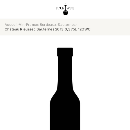
Accueil
›
Vin
›
France
›
Bordeaux
›
Sauternes
›
Château Rieussec Sauternes 2013 0,375L 12OWC