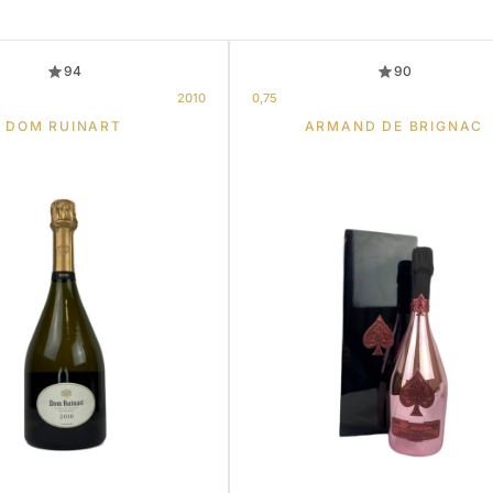
94
90
2010
0,75
DOM RUINART
ARMAND DE BRIGNAC