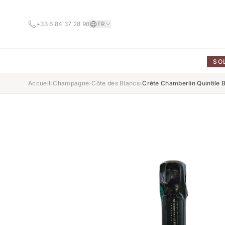
+33 6 84 37 28 98
FR
SO
Accueil
›
Champagne
›
Côte des Blancs
›
Crète Chamberlin Quintile 