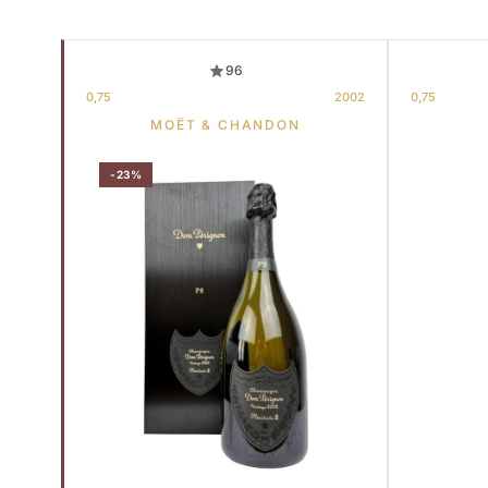
96
0,75
2002
0,75
MOËT & CHANDON
-23%