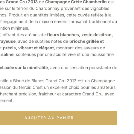
ancs Grand Cru 2013
de
Champagne Crète Chamberlin
est
ée sur le terroir du Chardonnay provenant des vignobles
cs. Produit en quantités limitées, cette cuvée reflète à la
t l'engagement de la maison envers l'artisanat traditionnel du
tion minimale.
if, offrant des arômes de
fleurs blanches, zeste de citron,
crayeuse
, avec de subtiles notes de
brioche grillée et
st
précis, vibrant et élégant
, montrant des saveurs de
 saline
, soutenues par une acidité vive et une mousse fine
et axée sur la minéralité
, avec une sensation persistante de
uintile » Blanc de Blancs Grand Cru 2013 est un Champagne
ssion du terroir. C'est un excellent choix pour les amateurs
rchant précision, fraîcheur et caractère Grand Cru, avec
usement.
AJOUTER AU PANIER