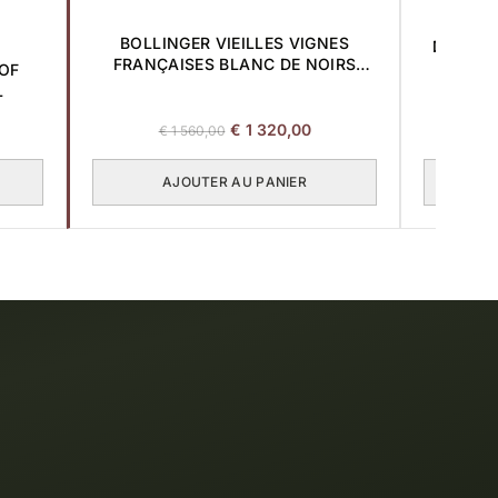
BOLLINGER VIEILLES VIGNES
DOM PÉ
FRANÇAISES BLANC DE NOIRS
OF
2006 0,75L
L
Le
Le
€
1 320,00
€
1 560,00
prix
prix
initial
actuel
AJOUTER AU PANIER
était :
est :
€ 1
€ 1
560,00.
320,00.