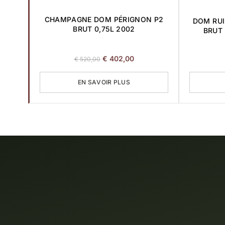
CHAMPAGNE DOM PÉRIGNON P2
DOM RUI
BRUT 0,75L 2002
BRUT 
Le
Le
€
402,00
€
520,00
prix
prix
initial
actuel
EN SAVOIR PLUS
était :
est :
€ 520,00.
€ 402,00.