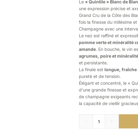
Le
« Quintile » Blanc de Bl
une expression précise et ax
Grand Cru de la Côte des Blan
fois la finesse du millésime e
Champagne avec une interven
Le nez est raffiné et express
pomme verte et minéralité 
amande
. En bouche, le vin e
agrumes, poire et minéralité
et persistante.
La finale est
longue, fraîche 
pureté et de tension.
Élégant et concentré, le « Q
d'une grande finesse et expre
de champagne exigeants reche
la capacité de vieillir gracie