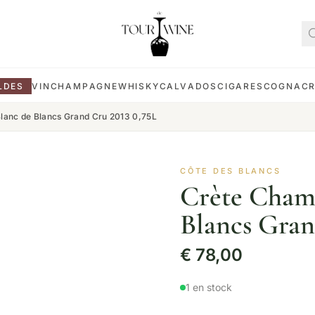
LDES
VIN
CHAMPAGNE
WHISKY
CALVADOS
CIGARES
COGNAC
Blanc de Blancs Grand Cru 2013 0,75L
CÔTE DES BLANCS
Crète Chamb
Blancs Gran
€
78,00
1 en stock