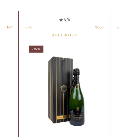
N/A
NV
0,75
2006
0,75
BOLLINGER
-15%