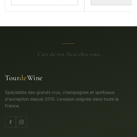
L'art du vin, livré chez vous
Tour
de
Wine
Spécialiste des grands crus, champagnes et spiritueux
d'exception depuis 2015. Livraison soignée dans toute la
France.