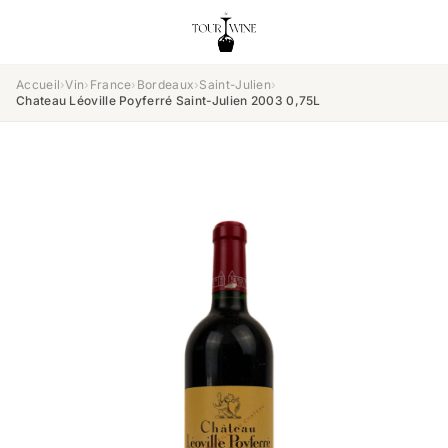
Accueil
›
Vin
›
France
›
Bordeaux
›
Saint-Julien
›
Chateau Léoville Poyferré Saint-Julien 2003 0,75L