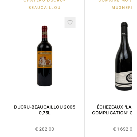
CHÂTEAU DUCRU-
DOMAINE MONG
BEAUCAILLOU
MUGNERET
DUCRU-BEAUCAILLOU 2005
ÉCHEZEAUX 'LA 
0,75L
COMPLICATION' GR
2018 0,75L BOÎT
ARTICLES
€
282,00
€
1 692,00