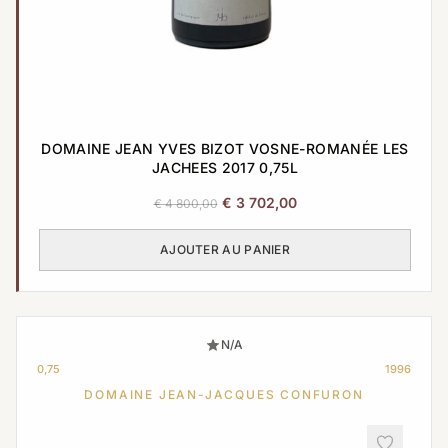
DOMAINE JEAN YVES BIZOT VOSNE-ROMANÉE LES
JACHEES 2017 0,75L
Le
Le
€
3 702,00
€
4 800,00
prix
prix
initial
actuel
AJOUTER AU PANIER
était :
est :
€ 4
€ 3
800,00.
702,00.
N/A
0,75
1996
DOMAINE JEAN-JACQUES CONFURON