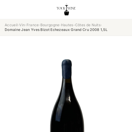
Accueil
›
Vin
›
France
›
Bourgogne
›
Hautes-Côtes de Nuits
›
Domaine Jean Yves Bizot Echezeaux Grand Cru 2008 1,5L