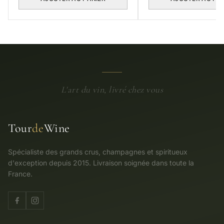
L'art du vin, livré chez vous
Tour
de
Wine
Spécialiste des grands crus, champagnes et spiritueux
d'exception depuis 2015. Livraison soignée dans toute la
France.