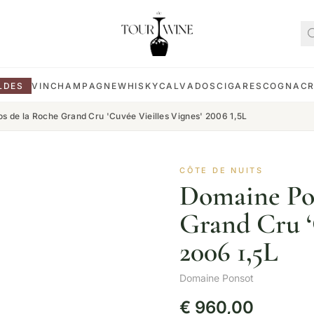
LDES
VIN
CHAMPAGNE
WHISKY
CALVADOS
CIGARES
COGNAC
s de la Roche Grand Cru 'Cuvée Vieilles Vignes' 2006 1,5L
CÔTE DE NUITS
Domaine Pon
Grand Cru ‘
2006 1,5L
Domaine Ponsot
€
960,00