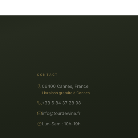
CONTACT
06400 Cannes, France
Livraison gratuite à Cannes
+33 6 84 37 28 98
info@tourdewine.fr
Lun–Sam : 10h–19h