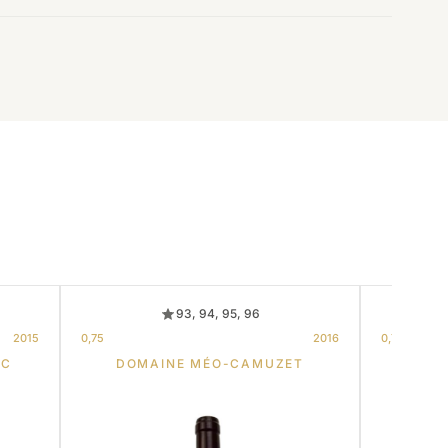
93, 94, 95, 96
2015
0,75
2016
0,75
NC
DOMAINE MÉO-CAMUZET
DOMAI