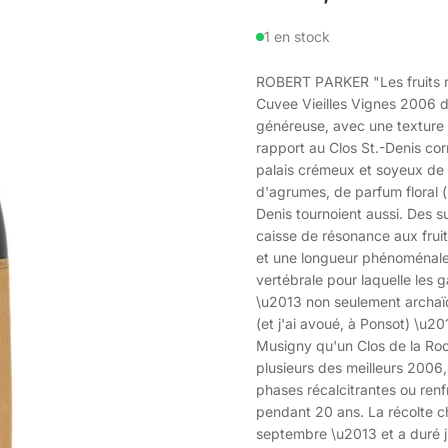
1 en stock
ROBERT PARKER "Les fruits n
Cuvee Vieilles Vignes 2006 de
généreuse, avec une texture r
rapport au Clos St.-Denis cor
palais crémeux et soyeux de 
d'agrumes, de parfum floral (i
Denis tournoient aussi. Des s
caisse de résonance aux fruits
et une longueur phénoménale.
vertébrale pour laquelle les 
\u2013 non seulement archaï
(et j'ai avoué, à Ponsot) \u20
Musigny qu'un Clos de la Ro
plusieurs des meilleurs 2006, 
phases récalcitrantes ou renfr
pendant 20 ans. La récolte 
septembre \u2013 et a duré j