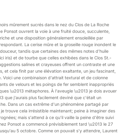
oirs mûrement sucrés dans le nez du Clos de La Roche
 Ponsot ouvrent la voie à une fruité douce, succulente,
iche et une disposition généralement ensoleillée par
respondant. La cerise mûre et la groseille rouge inondent le
douceur, tandis que certaines des mêmes notes d'huile
ci iris) et de tourbe que celles exhibées dans le Clos St.-
uggestions salines et crayeuses offrent un contraste et une
, et cela finit par une élévation exaltante, un jeu fascinant,
 Voici une combinaison d'attrait textural et de colonne
gants de velours et les poings de fer semblent inappropriés
ques \u2013 métaphores. À l'aveugle \u2013 je dois avouer
13 que j'aurais plus facilement deviné que c'était un
che. Dans un cas extrême d'un phénomène partagé par
je trouve cela irrésistible maintenant; peine à imaginer des
ognées; mais s'attend à ce qu'il vaille la peine d'être suivi
chez Ponsot a commencé prévisiblement tard \u2013 le 27
usqu'au 5 octobre. Comme on pouvait s'y attendre, Laurent