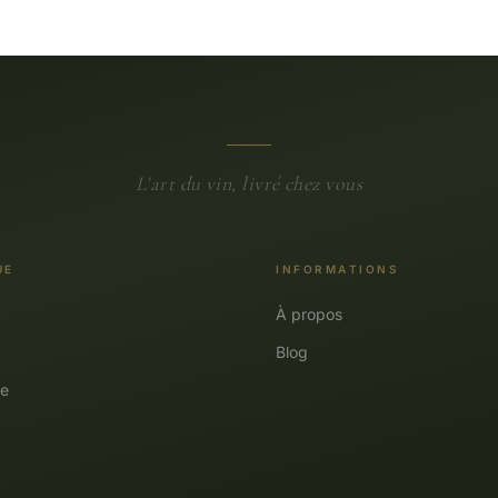
L'art du vin, livré chez vous
UE
INFORMATIONS
À propos
Blog
e