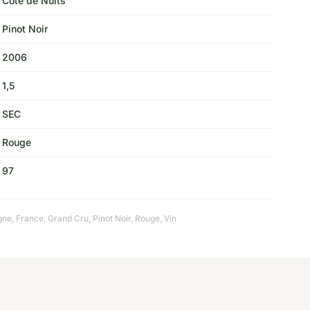
Côte de Nuits
Pinot Noir
2006
1,5
SEC
Rouge
97
gne
,
France
,
Grand Cru
,
Pinot Noir
,
Rouge
,
Vin