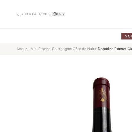
+33 6 84 37 28 98
FR
SO
Accueil
›
Vin
›
France
›
Bourgogne
›
Côte de Nuits
›
Domaine Ponsot Clo