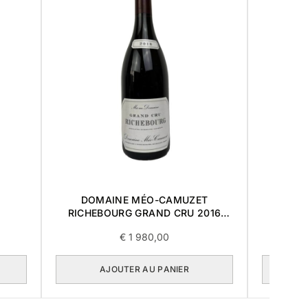
DOMAINE MÉO-CAMUZET
DOMAIN
RICHEBOURG GRAND CRU 2016
RICHE
0,75L
€
1 980,00
AJOUTER AU PANIER