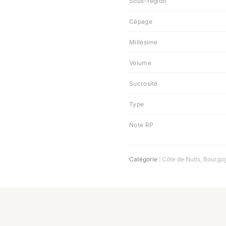
Sous-région
Cépage
Millésime
Volume
Sucrosité
Type
Note RP
Catégorie :
Côte de Nuits
,
Bourgo