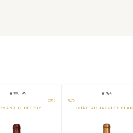
100, 95
N/A
2015
0,75
RMAND-GEOFFROY
CHÂTEAU JACQUES BLA