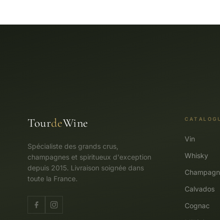
Tour
de
Wine
CATALOG
Vin
Spécialiste des grands crus,
Whisky
champagnes et spiritueux d'exception
depuis 2015. Livraison soignée dans
Champagn
toute la France.
Calvados
Cognac