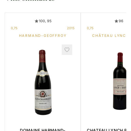
100, 95
96
0,75
2015
0,75
HARMAND-GEOFFROY
CHÂTEAU LYNCH
DOMAINE HARMAND-
CHATEAU LYNCH BA