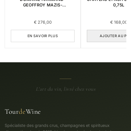
GEOFFROY MAZIS-
0,75L
CHAMBERTIN GRAND CRU
2015 0,75L
€
276,00
€
168,00
EN SAVOIR PLUS
AJOUTER AU PA
L'art du vin, livré chez vous
Tour
de
Wine
Spécialiste des grands crus, champagnes et spiritueux