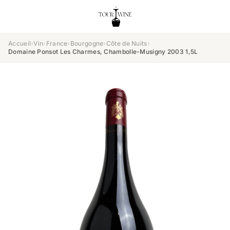
Accueil
›
Vin
›
France
›
Bourgogne
›
Côte de Nuits
›
Domaine Ponsot Les Charmes, Chambolle-Musigny 2003 1,5L