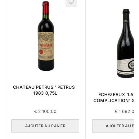
CHATEAU PETRUS ' PETRUS '
1983 0,75L
ÉCHEZEAUX 'LA 
COMPLICATION' GR
2018 0,75L BOÎT
€
2 100,00
€
1 692,00
ARTICLES
AJOUTER AU PANIER
AJOUTER AU PA