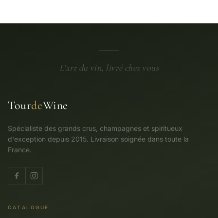
L'art du vin, livré chez vous
Tour
de
Wine
Spécialiste des grands crus, champagnes et spiritueux
d'exception depuis 2015. Livraison soignée dans toute la
France.
CATALOGUE