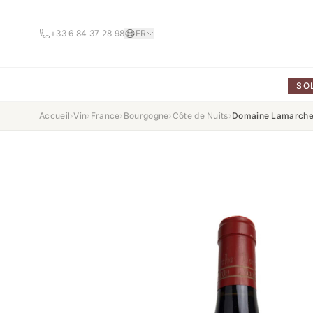
+33 6 84 37 28 98
FR
SO
Accueil
›
Vin
›
France
›
Bourgogne
›
Côte de Nuits
›
Domaine Lamarche 