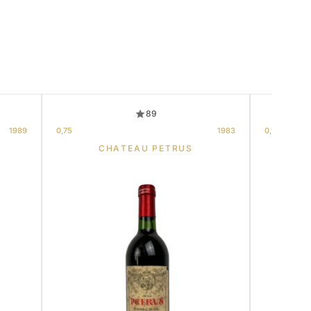
89
1989
0,75
1983
0,75
CHATEAU PETRUS
CH