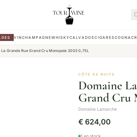
LDES
VIN
CHAMPAGNE
WHISKY
CALVADOS
CIGARES
COGNAC
La Grande Rue Grand Cru Monopole 2002 0,75L
CÔTE DE NUITS
Domaine La
Grand Cru 
Domaine Lamarche
€
624,00
1 en stock