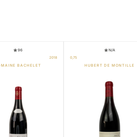
96
N/A
2018
0,75
OMAINE BACHELET
HUBERT DE MONTILLE