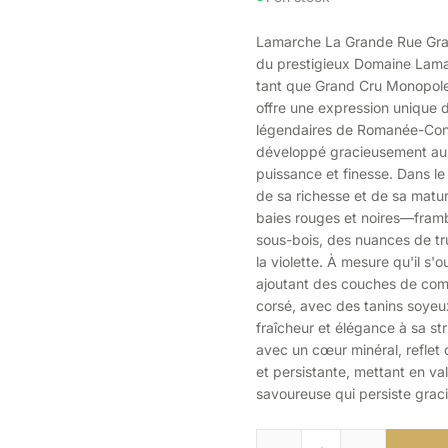
Lamarche La Grande Rue Gran
du prestigieux Domaine Lama
tant que Grand Cru Monopole
offre une expression unique 
légendaires de Romanée-Cont
développé gracieusement au f
puissance et finesse. Dans le
de sa richesse et de sa matu
baies rouges et noires—fram
sous-bois, des nuances de tr
la violette. À mesure qu'il s'
ajoutant des couches de com
corsé, avec des tanins soyeu
fraîcheur et élégance à sa st
avec un cœur minéral, reflet d
et persistante, mettant en v
savoureuse qui persiste grac