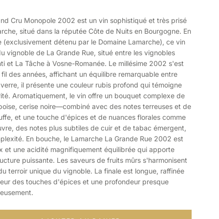
d Cru Monopole 2002 est un vin sophistiqué et très prisé
rche, situé dans la réputée Côte de Nuits en Bourgogne. En
 (exclusivement détenu par le Domaine Lamarche), ce vin
du vignoble de La Grande Rue, situé entre les vignobles
i et La Tâche à Vosne-Romanée. Le millésime 2002 s'est
il des années, affichant un équilibre remarquable entre
 verre, il présente une couleur rubis profond qui témoigne
rité. Aromatiquement, le vin offre un bouquet complexe de
boise, cerise noire—combiné avec des notes terreuses et de
uffe, et une touche d'épices et de nuances florales comme
ouvre, des notes plus subtiles de cuir et de tabac émergent,
plexité. En bouche, le Lamarche La Grande Rue 2002 est
x et une acidité magnifiquement équilibrée qui apporte
ructure puissante. Les saveurs de fruits mûrs s'harmonisent
u terroir unique du vignoble. La finale est longue, raffinée
aleur des touches d'épices et une profondeur presque
ieusement.