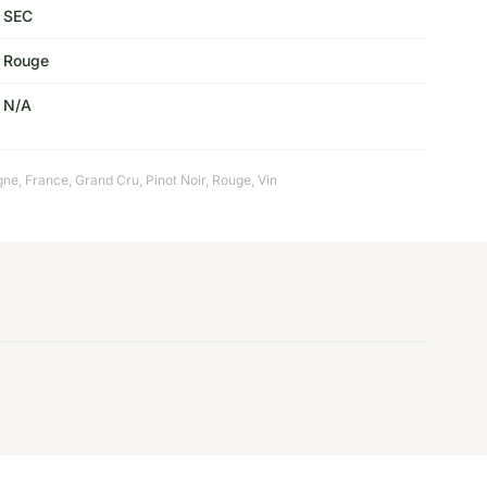
SEC
Rouge
N/A
gne
,
France
,
Grand Cru
,
Pinot Noir
,
Rouge
,
Vin