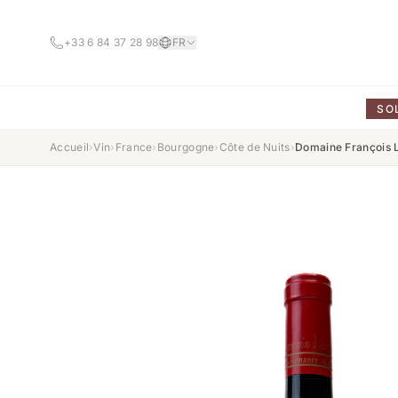
+33 6 84 37 28 98
FR
SO
Accueil
›
Vin
›
France
›
Bourgogne
›
Côte de Nuits
›
Domaine François 