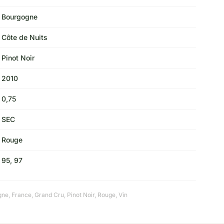
Bourgogne
Côte de Nuits
Pinot Noir
2010
0,75
SEC
Rouge
95, 97
gne
,
France
,
Grand Cru
,
Pinot Noir
,
Rouge
,
Vin