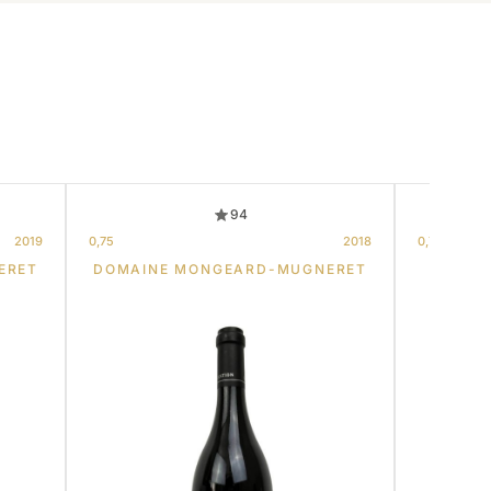
94
2019
0,75
2018
0,75
ERET
DOMAINE MONGEARD-MUGNERET