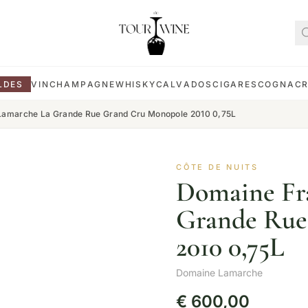
LDES
VIN
CHAMPAGNE
WHISKY
CALVADOS
CIGARES
COGNAC
Lamarche La Grande Rue Grand Cru Monopole 2010 0,75L
CÔTE DE NUITS
Domaine Fr
Grande Rue
2010 0,75L
Domaine Lamarche
€
600,00