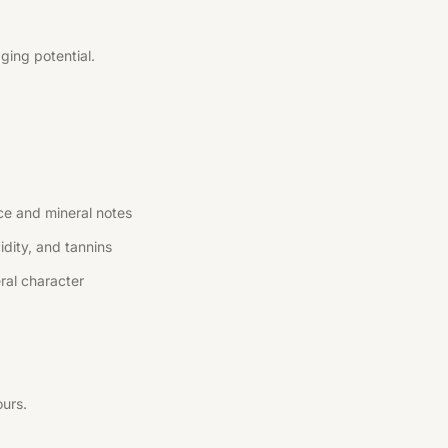
ging potential.
ce and mineral notes
idity, and tannins
eral character
ours.