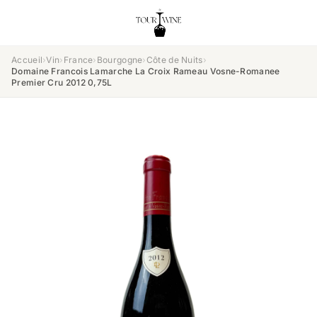
Accueil
›
Vin
›
France
›
Bourgogne
›
Côte de Nuits
›
Domaine Francois Lamarche La Croix Rameau Vosne-Romanee
Premier Cru 2012 0,75L