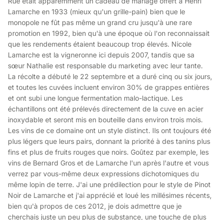
Rue était apparemment un cadeau de mariage offert à Henri
Lamarche en 1933 (mieux qu'un grille-pain) bien que le
monopole ne fût pas même un grand cru jusqu'à une rare
promotion en 1992, bien qu'à une époque où l'on reconnaissait
que les rendements étaient beaucoup trop élevés. Nicole
Lamarche est la vigneronne ici depuis 2007, tandis que sa
sœur Nathalie est responsable du marketing avec leur tante.
La récolte a débuté le 22 septembre et a duré cinq ou six jours,
et toutes les cuvées incluent environ 30% de grappes entières
et ont subi une longue fermentation malo-lactique. Les
échantillons ont été prélevés directement de la cuve en acier
inoxydable et seront mis en bouteille dans environ trois mois.
Les vins de ce domaine ont un style distinct. Ils ont toujours été
plus légers que leurs pairs, donnant la priorité à des tanins plus
fins et plus de fruits rouges que noirs. Goûtez par exemple, les
vins de Bernard Gros et de Lamarche l'un après l'autre et vous
verrez par vous-même deux expressions dichotomiques du
même lopin de terre. J'ai une prédilection pour le style de Pinot
Noir de Lamarche et j'ai apprécié et loué les millésimes récents,
bien qu'à propos de ces 2012, je dois admettre que je
cherchais juste un peu plus de substance, une touche de plus