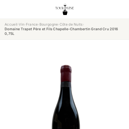
Accueil
›
Vin
›
France
›
Bourgogne
›
Côte de Nuits
›
Domaine Trapet Père et Fils Chapelle-Chambertin Grand Cru 2016
0,75L