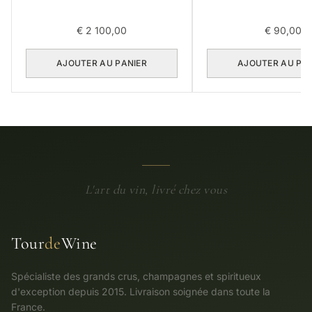
€
2 100,00
€
90,00
AJOUTER AU PANIER
AJOUTER AU PA
L'art du vin, livré chez vous
Tour
de
Wine
Spécialiste des grands crus, champagnes et spiritueux
d'exception depuis 2015. Livraison soignée dans toute la
France.