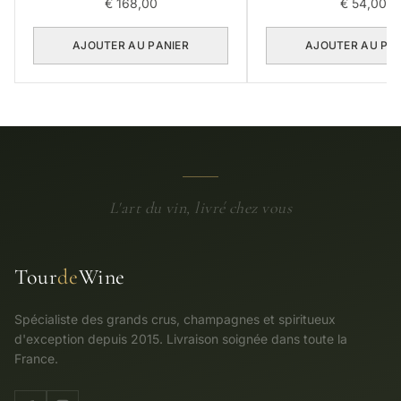
€
168,00
€
54,00
AJOUTER AU PANIER
AJOUTER AU PA
L'art du vin, livré chez vous
Tour
de
Wine
Spécialiste des grands crus, champagnes et spiritueux
d'exception depuis 2015. Livraison soignée dans toute la
France.