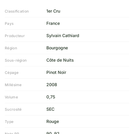
1er Cru
Classification
France
Pays
Sylvain Cathiard
Producteur
Bourgogne
Région
Côte de Nuits
Sous-région
Pinot Noir
Cépage
2008
Millésime
0,75
Volume
SEC
Sucrosité
Rouge
Type
90, 92
Note RP