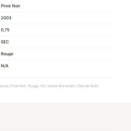
Pinot Noir
2003
0,75
SEC
Rouge
N/A
rance
,
Pinot Noir
,
Rouge
,
Vin
,
Vosne-Romanée, Côte de Nuits