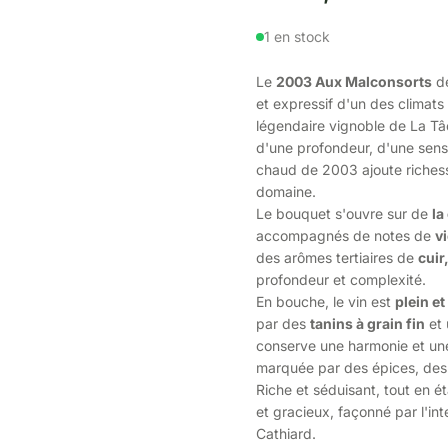
1 en stock
Le
2003 Aux Malconsorts
d
et expressif d'un des climat
légendaire vignoble de La Tâ
d'une profondeur, d'une sens
chaud de 2003 ajoute richess
domaine.
Le bouquet s'ouvre sur de
la
accompagnés de notes de
v
des arômes tertiaires de
cuir
profondeur et complexité.
En bouche, le vin est
plein et
par des
tanins à grain fin
et 
conserve une harmonie et un
marquée par des épices, des 
Riche et séduisant, tout en é
et gracieux, façonné par l'in
Cathiard.