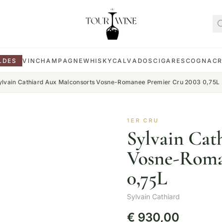
LDES
VIN
CHAMPAGNE
WHISKY
CALVADOS
CIGARES
COGNAC
ylvain Cathiard Aux Malconsorts Vosne-Romanee Premier Cru 2003 0,75L
1ER CRU
Sylvain Cat
Vosne-Roma
0,75L
Sylvain Cathiard
€
930,00