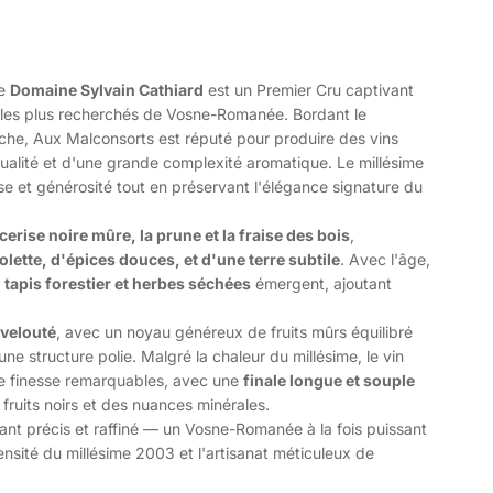
e
Domaine Sylvain Cathiard
est un Premier Cru captivant
s les plus recherchés de Vosne-Romanée. Bordant le
che, Aux Malconsorts est réputé pour produire des vins
ualité et d'une grande complexité aromatique. Le millésime
e et générosité tout en préservant l'élégance signature du
 cerise noire mûre, la prune et la fraise des bois
,
iolette, d'épices douces, et d'une terre subtile
. Avec l'âge,
, tapis forestier et herbes séchées
émergent, ajoutant
 velouté
, avec un noyau généreux de fruits mûrs équilibré
une structure polie. Malgré la chaleur du millésime, le vin
e finesse remarquables, avec une
finale longue et souple
fruits noirs et des nuances minérales.
tant précis et raffiné — un Vosne-Romanée à la fois puissant
tensité du millésime 2003 et l'artisanat méticuleux de