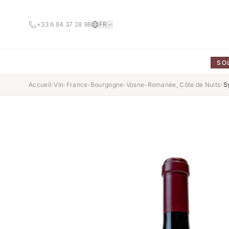
+33 6 84 37 28 98
FR
SO
Accueil
›
Vin
›
France
›
Bourgogne
›
Vosne-Romanée, Côte de Nuits
›
S