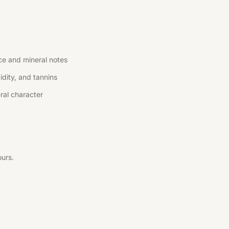
ce and mineral notes
idity, and tannins
eral character
ours.