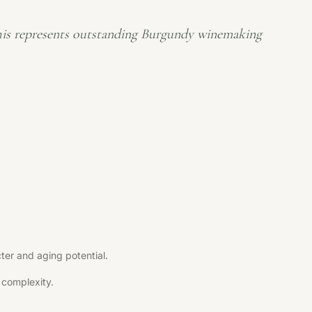
his represents outstanding Burgundy winemaking
er and aging potential.
 complexity.