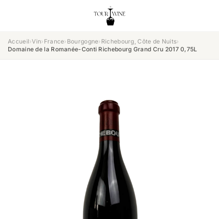
Accueil
›
Vin
›
France
›
Bourgogne
›
Richebourg, Côte de Nuits
›
Domaine de la Romanée-Conti Richebourg Grand Cru 2017 0,75L