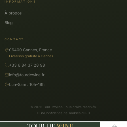
INFORMATIONS
À propos
Blog
CONTACT
06400 Cannes, France
Livraison gratuite à Cannes
+33 6 84 37 28 98
info@tourdewine.fr
Lun–Sam : 10h–19h
© 2026 TourDeWine. Tous droits réservés.
CGV
Confidentialité
Cookies
RGPD
TOUR DE
WINE