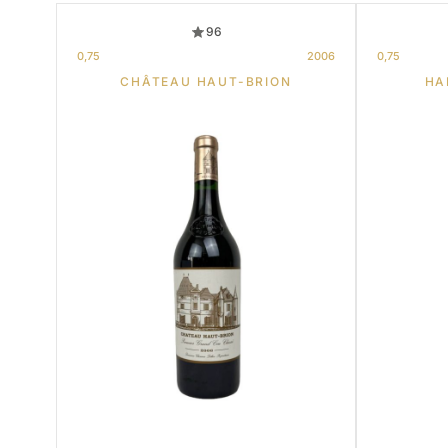
96
0,75
2006
0,75
CHÂTEAU HAUT-BRION
HA