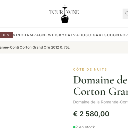
LDES
VIN
CHAMPAGNE
WHISKY
CALVADOS
CIGARES
COGNAC
anée-Conti Corton Grand Cru 2012 0,75L
CÔTE DE NUITS
Domaine de
Corton Gran
Domaine de la Romanée-Cont
€
2 580,00
2 en stock