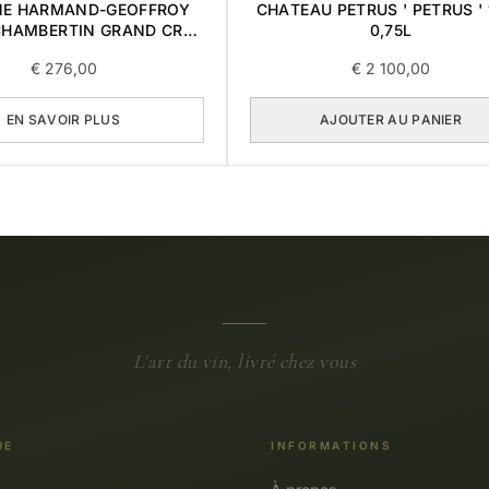
E HARMAND-GEOFFROY
CHATEAU PETRUS ' PETRUS '
CHAMBERTIN GRAND CRU
0,75L
2015 0,75L
€
276,00
€
2 100,00
EN SAVOIR PLUS
AJOUTER AU PANIER
L'art du vin, livré chez vous
UE
INFORMATIONS