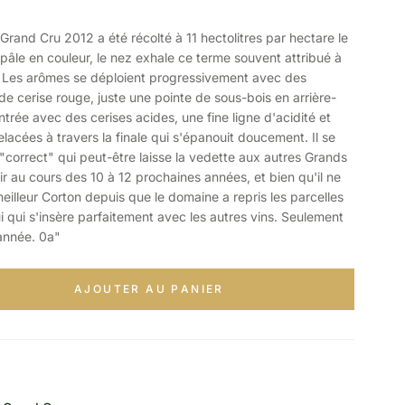
nd Cru 2012 a été récolté à 11 hectolitres par hectare le
pâle en couleur, le nez exhale ce terme souvent attribué à
. Les arômes se déploient progressivement avec des
 de cerise rouge, juste une pointe de sous-bois en arrière-
entrée avec des cerises acides, une fine ligne d'acidité et
lacées à travers la finale qui s'épanouit doucement. Il se
"correct" qui peut-être laisse la vedette aux autres Grands
ir au cours des 10 à 12 prochaines années, et bien qu'il ne
eilleur Corton depuis que le domaine a repris les parcelles
i qui s'insère parfaitement avec les autres vins. Seulement
année. 0a"
AJOUTER AU PANIER