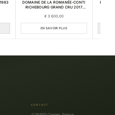
 1983
DOMAINE DE LA ROMANÉE-CONTI
DUCRU-
RICHEBOURG GRAND CRU 2017
0,75L
€
3 600,00
EN SAVOIR PLUS
CONTACT
06400 Cannes, France