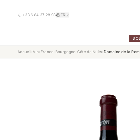
+33 6 84 37 28 98
FR
SO
Accueil
›
Vin
›
France
›
Bourgogne
›
Côte de Nuits
›
Domaine de la Rom