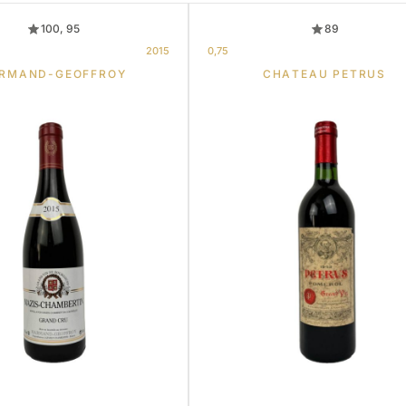
100, 95
89
2015
0,75
RMAND-GEOFFROY
CHATEAU PETRUS