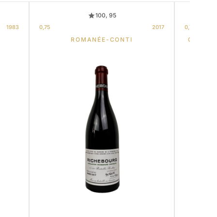
100, 95
1983
0,75
2017
0,75
ROMANÉE-CONTI
CHÂTEA