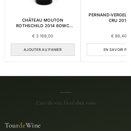
PERNAND-VERGELES
CHÂTEAU MOUTON
CRU 2019
ROTHSCHILD 2014 6OWC
0,75L
€
3 168,00
€
86,40
AJOUTER AU PANIER
EN SAVOIR PL
L'art du vin, livré chez vous
Tour
de
Wine