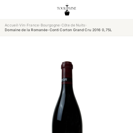
Accueil
›
Vin
›
France
›
Bourgogne
›
Côte de Nuits
›
Domaine de la Romanée-Conti Corton Grand Cru 2016 0,75L