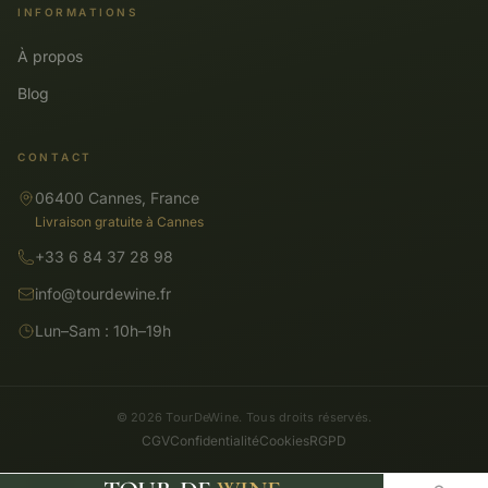
INFORMATIONS
À propos
Blog
CONTACT
06400 Cannes, France
Livraison gratuite à Cannes
+33 6 84 37 28 98
info@tourdewine.fr
Lun–Sam : 10h–19h
© 2026 TourDeWine. Tous droits réservés.
CGV
Confidentialité
Cookies
RGPD