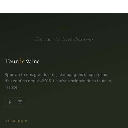
L'art du vin, livré chez vous
Tour
de
Wine
Spécialiste des grands crus, champagnes et spiritueux
d'exception depuis 2015. Livraison soignée dans toute la
France.
CATALOGUE