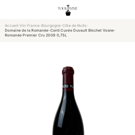
Accueil
›
Vin
›
France
›
Bourgogne
›
Côte de Nuits
›
Domaine de la Romanée-Conti Cuvée Duvault Blochet Vosne-
Romanée Premier Cru 2009 0,75L