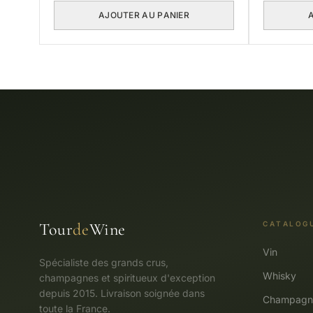
AJOUTER AU PANIER
Tour
de
Wine
CATALOG
Vin
Spécialiste des grands crus,
Whisky
champagnes et spiritueux d'exception
depuis 2015. Livraison soignée dans
Champagn
toute la France.