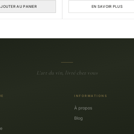
AJOUTER AU PANIER
EN SAVOIR PLUS
L'art du vin, livré chez vous
UE
INFORMATIONS
À propos
Blog
e