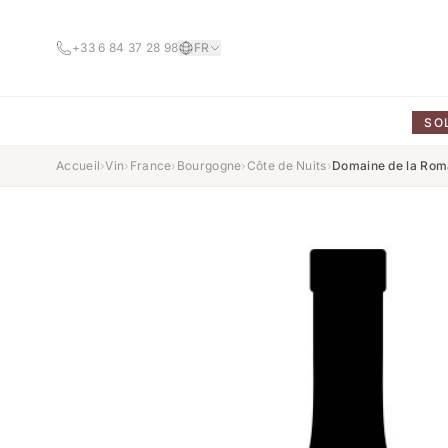
+33 6 84 37 28 98
FR
SO
Accueil
›
Vin
›
France
›
Bourgogne
›
Côte de Nuits
›
Domaine de la Rom