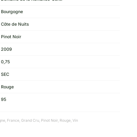
Bourgogne
Côte de Nuits
Pinot Noir
2009
0,75
SEC
Rouge
95
gne
,
France
,
Grand Cru
,
Pinot Noir
,
Rouge
,
Vin