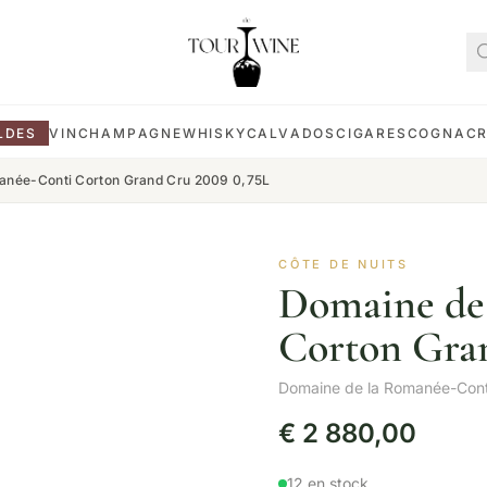
LDES
VIN
CHAMPAGNE
WHISKY
CALVADOS
CIGARES
COGNAC
anée-Conti Corton Grand Cru 2009 0,75L
CÔTE DE NUITS
Domaine de
Corton Gran
Domaine de la Romanée-Cont
€
2 880,00
12 en stock