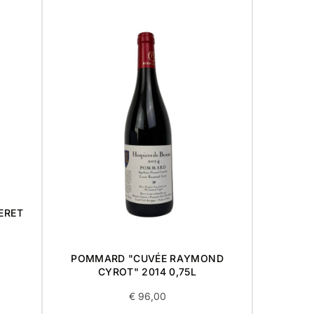
ERET
POMMARD "CUVÉE RAYMOND
VOSNE
CYROT" 2014 0,75L
PRE
€
96,00