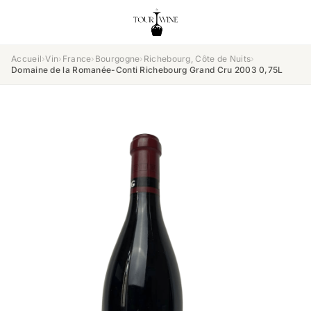
Accueil
›
Vin
›
France
›
Bourgogne
›
Richebourg, Côte de Nuits
›
Domaine de la Romanée-Conti Richebourg Grand Cru 2003 0,75L