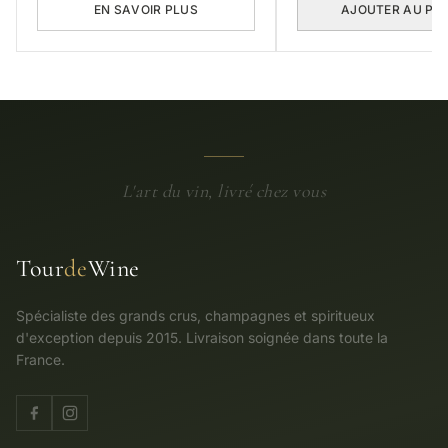
EN SAVOIR PLUS
AJOUTER AU PA
L'art du vin, livré chez vous
Tour
de
Wine
Spécialiste des grands crus, champagnes et spiritueux
d'exception depuis 2015. Livraison soignée dans toute la
France.