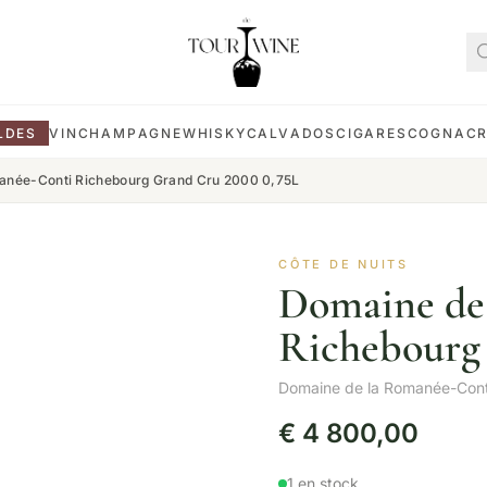
LDES
VIN
CHAMPAGNE
WHISKY
CALVADOS
CIGARES
COGNAC
anée-Conti Richebourg Grand Cru 2000 0,75L
CÔTE DE NUITS
Domaine de
Richebourg 
Domaine de la Romanée-Cont
€
4 800,00
1 en stock