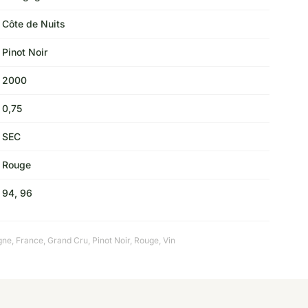
Côte de Nuits
Pinot Noir
2000
0,75
SEC
Rouge
94, 96
gne
,
France
,
Grand Cru
,
Pinot Noir
,
Rouge
,
Vin