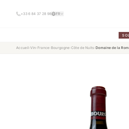
+33 6 84 37 28 98
FR
SO
Accueil
›
Vin
›
France
›
Bourgogne
›
Côte de Nuits
›
Domaine de la Rom