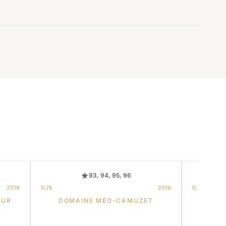
93, 94, 95, 96
2016
0,75
2016
0,75
EUR
DOMAINE MÉO-CAMUZET
D