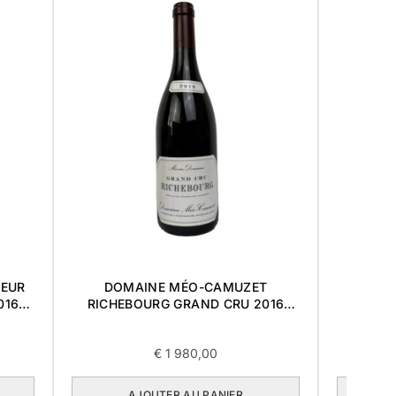
OEUR
DOMAINE MÉO-CAMUZET
CHARM
016
RICHEBOURG GRAND CRU 2016
0,75L
€
1 980,00
AJOUTER AU PANIER