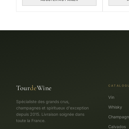
Tour
de
Wine
CATALOG
Vin
Spécialiste des grands crus,
Whisky
champagnes et spiritueux d'exception
depuis 2015. Livraison soignée dans
Champagn
toute la France.
Calvados