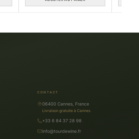
CONTACT
06400 Cannes, France
Livraison gratuite à Cannes
+33 6 84 37 28 98
info@tourdewine.fr