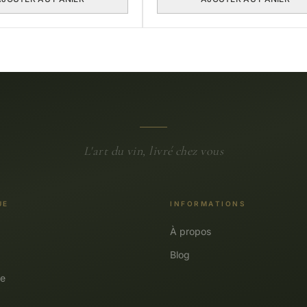
L'art du vin, livré chez vous
UE
INFORMATIONS
À propos
Blog
e