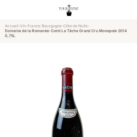
Accueil
›
Vin
›
France
›
Bourgogne
›
Côte de Nuits
›
Domaine de la Romanée-Conti La Tâche Grand Cru Monopole 2014
0,75L