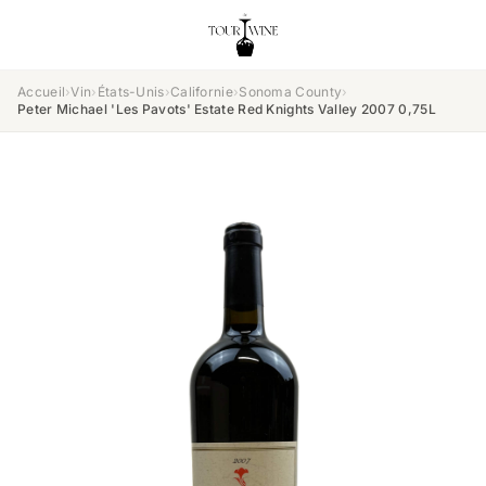
Accueil
›
Vin
›
États-Unis
›
Californie
›
Sonoma County
›
Peter Michael 'Les Pavots' Estate Red Knights Valley 2007 0,75L