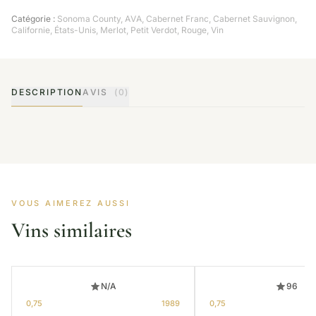
Catégorie :
Sonoma County
,
AVA
,
Cabernet Franc
,
Cabernet Sauvignon
,
Californie
,
États-Unis
,
Merlot
,
Petit Verdot
,
Rouge
,
Vin
DESCRIPTION
AVIS
(0)
VOUS AIMEREZ AUSSI
Vins similaires
N/A
96
0,75
1989
0,75