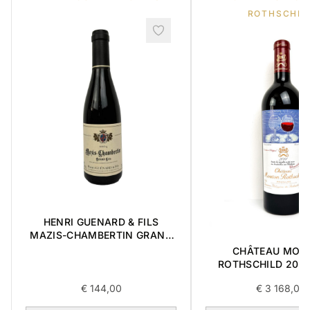
ROTHSCHIL
HENRI GUENARD & FILS
MAZIS-CHAMBERTIN GRAND
CRU 2004 0,375L
CHÂTEAU MOU
ROTHSCHILD 201
0,75L
€
144,00
€
3 168,00