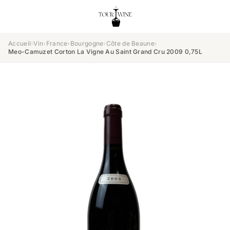
Accueil
›
Vin
›
France
›
Bourgogne
›
Côte de Beaune
›
Meo-Camuzet Corton La Vigne Au Saint Grand Cru 2009 0,75L