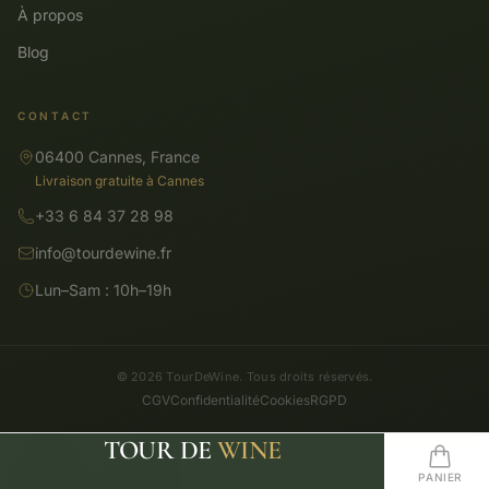
À propos
Blog
CONTACT
06400 Cannes, France
Livraison gratuite à Cannes
+33 6 84 37 28 98
info@tourdewine.fr
Lun–Sam : 10h–19h
© 2026 TourDeWine. Tous droits réservés.
CGV
Confidentialité
Cookies
RGPD
TOUR DE
WINE
CATALOGUE
RECHERCHE
ACCUEIL
FAVORIS
PANIER