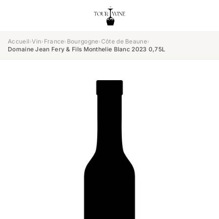
Accueil
›
Vin
›
France
›
Bourgogne
›
Côte de Beaune
›
Domaine Jean Fery & Fils Monthelie Blanc 2023 0,75L