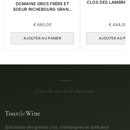
CLOS DES LAMBRAY
DOMAINE GROS FRÈRE ET
CRU 2002 0,7
SOEUR RICHEBOURG GRAND
CRU 2016 0,75L
€
660,00
€
444,00
AJOUTER AU PANIER
AJOUTER AU PA
L'art du vin, livré chez vous
Tour
de
Wine
Spécialiste des grands crus, champagnes et spiritueux