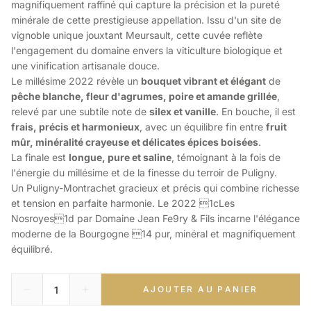
magnifiquement raffiné qui capture la précision et la pureté
minérale de cette prestigieuse appellation. Issu d'un site de
vignoble unique jouxtant Meursault, cette cuvée reflète
l'engagement du domaine envers la viticulture biologique et
une vinification artisanale douce.
Le millésime 2022 révèle un
bouquet vibrant et élégant
de
pêche blanche, fleur d'agrumes, poire et amande grillée
,
relevé par une subtile note de
silex et vanille
. En bouche, il est
frais, précis et harmonieux
, avec un équilibre fin entre
fruit
mûr, minéralité crayeuse et délicates épices boisées
.
La finale est
longue, pure et saline
, témoignant à la fois de
l'énergie du millésime et de la finesse du terroir de Puligny.
Un Puligny-Montrachet gracieux et précis qui combine richesse
et tension en parfaite harmonie. Le 2022 1cLes
Nosroyes1d par Domaine Jean Fe9ry & Fils incarne l'élégance
moderne de la Bourgogne 14 pur, minéral et magnifiquement
équilibré.
AJOUTER AU PANIER