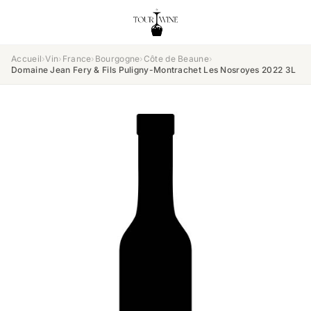
Accueil
›
Vin
›
France
›
Bourgogne
›
Côte de Beaune
›
Domaine Jean Fery & Fils Puligny-Montrachet Les Nosroyes 2022 3L