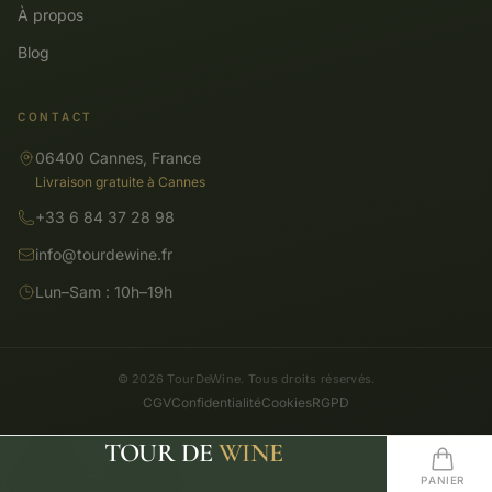
À propos
Blog
CONTACT
06400 Cannes, France
Livraison gratuite à Cannes
+33 6 84 37 28 98
info@tourdewine.fr
Lun–Sam : 10h–19h
© 2026 TourDeWine. Tous droits réservés.
CGV
Confidentialité
Cookies
RGPD
TOUR DE
WINE
CATALOGUE
RECHERCHE
ACCUEIL
FAVORIS
PANIER